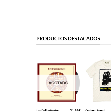
PRODUCTOS DESTACADOS
AGOTADO
16,99
€
21,99
€
Flamenco
Los Delinqüentes
Quinqui Sound