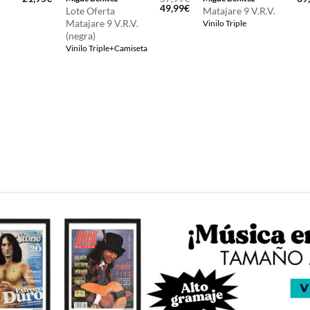
El
El
49,99
€
Lote Oferta
Matajare 9 V.R.V.
precio
precio
Matajare 9 V.R.V.
Vinilo Triple
original
actual
(negra)
era:
es:
57,99€.
49,99€.
Vinilo Triple+Camiseta