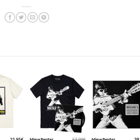
21,95
€
57,99
€
39
Migue Benítez
Migue Benítez