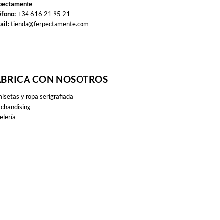
pectamente
éfono:
+34 616 21 95 21
ail:
tienda@ferpectamente.com
ABRICA CON NOSOTROS
isetas y ropa serigrafiada
chandising
elería