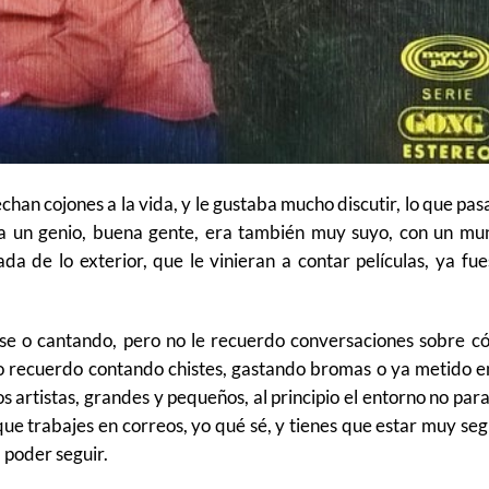
 echan cojones a la vida, y le gustaba mucho discutir, lo que pas
ra un genio, buena gente, era también muy suyo, con un mu
da de lo exterior, que le vinieran a contar películas, ya fu
se o cantando, pero no le recuerdo conversaciones sobre c
o lo recuerdo contando chistes, gastando bromas o ya metido e
 artistas, grandes y pequeños, al principio el entorno no par
que trabajes en correos, yo qué sé, y tienes que estar muy se
 poder seguir.