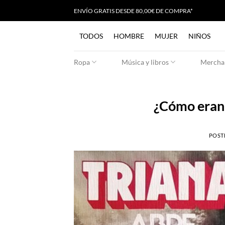
Saltar
ENVÍO GRATIS
D
ESDE 80,00€ DE COMPRA*
al
contenido
TODOS
HOMBRE
MUJER
NIÑOS
Ropa
Música y libros
Merchan
¿Cómo eran 
POST