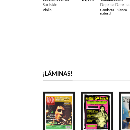
Suristán
Deprisa Deprisa
ulerías 5×8
Vinilo
Camiseta - Blanca
- Negra
natural
¡LÁMINAS!