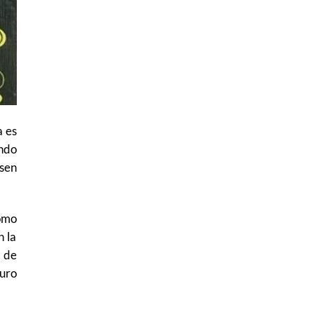
a es
ndo
esen
ómo
n la
a de
guro