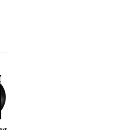
,99
€