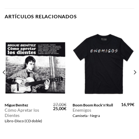
ARTÍCULOS RELACIONADOS
27,00
€
16,99
€
Migue Benítez
Boom Boom Rock'n'Roll
El
El
25,00
€
Cómo Apretar los
Enemigos
precio
precio
Dientes
Camiseta - Negra
original
actual
era:
es:
Libro-Disco (CD doble)
27,00€.
25,00€.