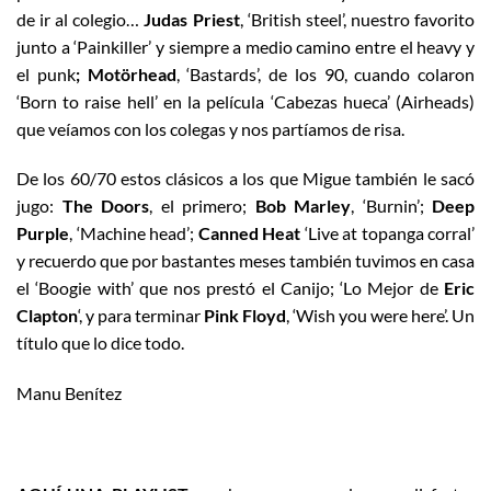
de ir al colegio…
Judas Priest
, ‘British steel’, nuestro favorito
junto a ‘Painkiller’ y siempre a medio camino entre el heavy y
el punk
; Motörhead
, ‘Bastards’, de los 90, cuando colaron
‘Born to raise hell’ en la película ‘Cabezas hueca’ (Airheads)
que veíamos con los colegas y nos partíamos de risa.
De los 60/70 estos clásicos a los que Migue también le sacó
jugo:
The Doors
, el primero;
Bob Marley
, ‘Burnin’;
Deep
Purple
, ‘Machine head’;
Canned Heat
‘Live at topanga corral’
y recuerdo que por bastantes meses también tuvimos en casa
el ‘Boogie with’ que nos prestó el Canijo; ‘Lo Mejor de
Eric
Clapton
‘, y para terminar
Pink Floyd
, ‘Wish you were here’. Un
título que lo dice todo.
Manu Benítez