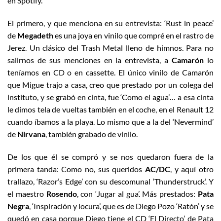
en Spotify.
El primero, y que menciona en su entrevista: ‘Rust in peace’
de
Megadeth
es una joya en vinilo que compré en el rastro de
Jerez. Un clásico del Trash Metal lleno de himnos. Para no
salirnos de sus menciones en la entrevista, a
Camarón
lo
teníamos en CD o en cassette. El único vinilo de Camarón
que Migue trajo a casa, creo que prestado por un colega del
instituto, y se grabó en cinta, fue ‘Como el agua’… a esa cinta
le dimos tela de vueltas también en el coche, en el Renault 12
cuando íbamos a la playa. Lo mismo que a la del ‘Nevermind’
de
Nirvana
, también grabado de vinilo.
De los que él se compró y se nos quedaron fuera de la
primera tanda: Como no, sus queridos
AC/DC
, y aquí otro
trallazo, ‘Razor’s Edge’ con su descomunal ‘Thunderstruck’. Y
el maestro
Rosendo
, con ‘Jugar al gua’. Más prestados:
Pata
Negra
, ‘Inspiración y locura’, que es de Diego Pozo ‘Ratón’ y se
quedó en casa porque Diego tiene el CD ‘El Directo’ de Pata