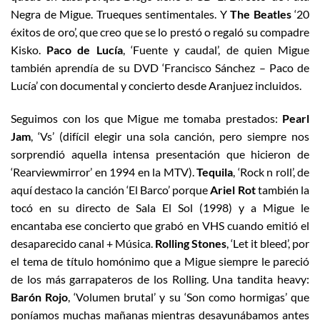
Negra de Migue. Trueques sentimentales. Y
The Beatles
‘20
éxitos de oro’, que creo que se lo prestó o regaló su compadre
Kisko.
Paco de Lucía
, ‘Fuente y caudal’, de quien Migue
también aprendía de su DVD ‘Francisco Sánchez – Paco de
Lucía’ con documental y concierto desde Aranjuez incluidos.
Seguimos con los que Migue me tomaba prestados:
Pearl
Jam
, ‘Vs’ (difícil elegir una sola canción, pero siempre nos
sorprendió aquella intensa presentación que hicieron de
‘Rearviewmirror’ en 1994 en la MTV).
Tequila
, ‘Rock n roll’, de
aquí destaco la canción ‘El Barco’ porque
Ariel Rot
también la
tocó en su directo de Sala El Sol (1998) y a Migue le
encantaba ese concierto que grabó en VHS cuando emitió el
desaparecido canal + Música.
Rolling Stones
, ‘Let it bleed’, por
el tema de título homónimo que a Migue siempre le pareció
de los más garrapateros de los Rolling. Una tandita heavy:
Barón Rojo
, ‘Volumen brutal’ y su ‘Son como hormigas’ que
poníamos muchas mañanas mientras desayunábamos antes