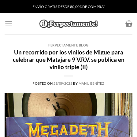
Saltar
ENVÍO GRATIS
D
ESDE 80,00€ DE COMPRA*
al
contenido
FERPECTAMENTE BLOG
Un recorrido por los vinilos de Migue para
celebrar que Matajare 9 V.R.V. se publica en
vinilo triple (II)
POSTED ON
28/09/2025
BY
MANU BENÍTEZ