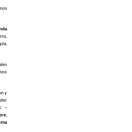
rnos
nda
ros,
pia,
ales
emos
ón y
oder
c
–
bre
,
ema