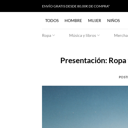
Saltar
ENVÍO GRATIS
D
ESDE 80,00€ DE COMPRA*
al
contenido
TODOS
HOMBRE
MUJER
NIÑOS
Ropa
Música y libros
Merchan
Presentación: Ropa 
POST