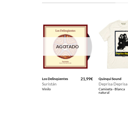
AGOTADO
16,99
€
21,99
€
Flamenco
Los Delinqüentes
Quinqui Sound
Suristán
Deprisa Deprisa
ulerías 5×8
Vinilo
Camiseta - Blanca
- Negra
natural