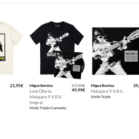
21,95
€
57,99
€
39
Migue Benítez
Migue Benítez
El
El
49,99
€
Lote Oferta
Matajare 9 V.R.V.
precio
precio
Matajare 9 V.R.V.
Vinilo Triple
original
actual
(negra)
era:
es:
57,99€.
49,99€.
Vinilo Triple+Camiseta