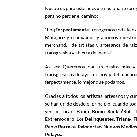
Nosotros para este nuevo e ilusionante pro
para no perder el camino:
“En
¡Ferpectamente!
recogemos toda la ex
Matajare
y renovamos y abrimos nuestro c
merchand… de artistas y artesanos de raíz,
transgresiva y abierta de mente”.
Así es: Queremos dar un pasito más y p
transgresoras de ayer, de hoy y del mañana
ferpectamente, lo mejor que podamos.
Gracias a todos los artistas, artesanos y cu
se han unido desde el principio, cuando tod
ver ni tocar:
Boom Boom Rock’n’Roll
,
Extremoduro
,
Los Delinqüentes
,
Triana
-,
F
Pablo Barraka
,
Palocortao
,
Nuevos Medio
Pelayo
…