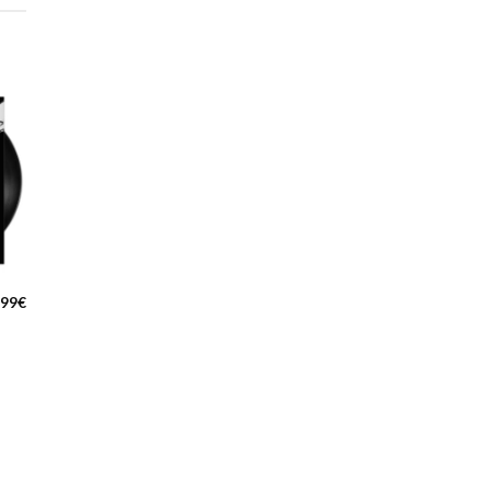
,99
€