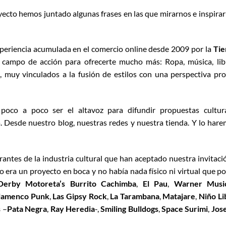
yecto hemos juntado algunas frases en las que mirarnos e inspira
periencia acumulada en el comercio online desde 2009 por la
Tie
ampo de acción para ofrecerte mucho más: Ropa, música, lib
 muy vinculados a la fusión de estilos con una perspectiva pro
oco a poco ser el altavoz para difundir propuestas cultur
. Desde nuestro blog, nuestras redes y nuestra tienda. Y lo har
rrantes de la industria cultural que han aceptado nuestra invitaci
o era un proyecto en boca y no había nada físico ni virtual que p
D
erby Motoreta’s Burrito Cachimba
,
El Pau
,
Warner Musi
lamenco Punk
,
Las Gipsy Rock
,
La Tarambana
,
Matajare
,
Niño Li
s
–
Pata Negra
,
Ray Heredia
-,
Smiling Bulldogs
,
Space Surimi
,
Jos