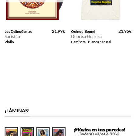
21,99
€
21,95
€
Los Delinqüentes
Quinqui Sound
Suristán
Deprisa Deprisa
Vinilo
Camiseta - Blanca natural
¡LÁMINAS!