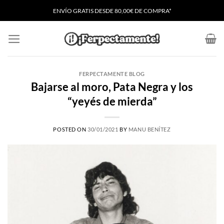
Saltar
ENVÍO GRATIS
D
ESDE 80,00€ DE COMPRA*
al
contenido
FERPECTAMENTE BLOG
Bajarse al moro, Pata Negra y los
“yeyés de mierda”
POSTED ON
30/01/2021
BY
MANU BENÍTEZ