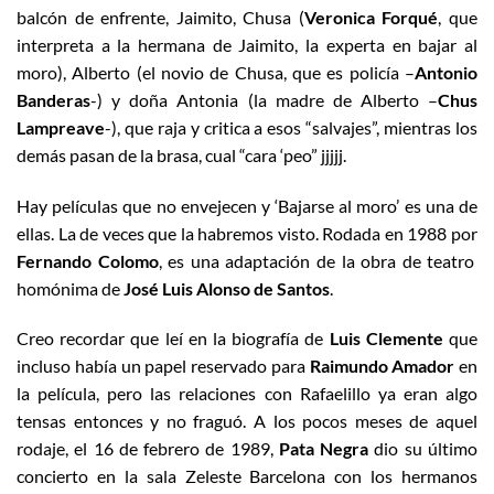
balcón de enfrente, Jaimito, Chusa (
Veronica Forqué
, que
interpreta a la hermana de Jaimito, la experta en bajar al
moro), Alberto (el novio de Chusa, que es policía –
Antonio
Banderas
-) y doña Antonia (la madre de Alberto –
Chus
Lampreave
-), que raja y critica a esos “salvajes”, mientras los
demás pasan de la brasa, cual “cara ‘peo” jjjjj.
Hay películas que no envejecen y ‘Bajarse al moro’ es una de
ellas. La de veces que la habremos visto. Rodada en 1988 por
Fernando Colomo
, es una adaptación de la obra de teatro
homónima de
José Luis Alonso de Santos
.
Creo recordar que leí en la biografía de
Luis Clemente
que
incluso había un papel reservado para
Raimundo Amador
en
la película, pero las relaciones con Rafaelillo ya eran algo
tensas entonces y no fraguó. A los pocos meses de aquel
rodaje, el 16 de febrero de 1989,
Pata Negra
dio su último
concierto en la sala Zeleste Barcelona con los hermanos