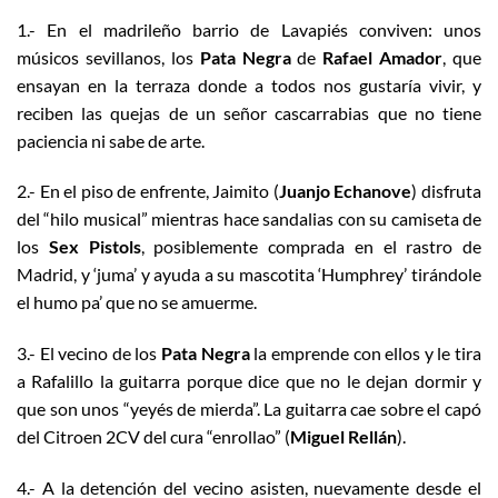
1.- En el madrileño barrio de Lavapiés conviven: unos
músicos sevillanos, los
Pata Negra
de
Rafael Amador
, que
ensayan en la terraza donde a todos nos gustaría vivir, y
reciben las quejas de un señor cascarrabias que no tiene
paciencia ni sabe de arte.
2.- En el piso de enfrente, Jaimito (
Juanjo Echanove
) disfruta
del “hilo musical” mientras hace sandalias con su camiseta de
los
Sex Pistols
, posiblemente comprada en el rastro de
Madrid, y ‘juma’ y ayuda a su mascotita ‘Humphrey’ tirándole
el humo pa’ que no se amuerme.
3.- El vecino de los
Pata Negra
la emprende con ellos y le tira
a Rafalillo la guitarra porque dice que no le dejan dormir y
que son unos “yeyés de mierda”. La guitarra cae sobre el capó
del Citroen 2CV del cura “enrollao” (
Miguel Rellán
).
4.- A la detención del vecino asisten, nuevamente desde el