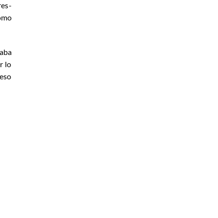
res­
cómo
taba
r lo
 eso