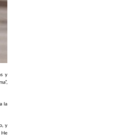
as y
ma”,
a la
o, y
! He