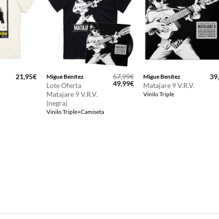
21,95
€
57,99
€
39
Migue Benítez
Migue Benítez
El
El
49,99
€
Lote Oferta
Matajare 9 V.R.V.
precio
precio
Matajare 9 V.R.V.
Vinilo Triple
original
actual
(negra)
era:
es:
57,99€.
49,99€.
Vinilo Triple+Camiseta