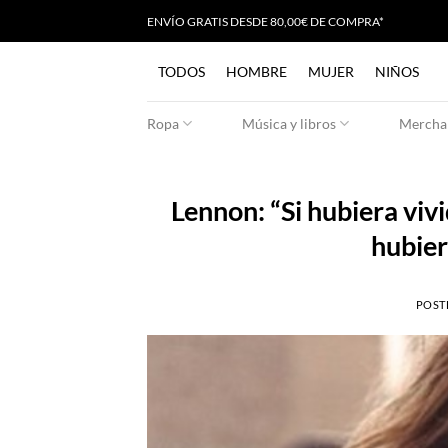
Saltar
ENVÍO GRATIS
D
ESDE 80,00€ DE COMPRA*
al
contenido
TODOS
HOMBRE
MUJER
NIÑOS
Ropa
Música y libros
Merchan
Lennon: “Si hubiera viv
hubier
POST