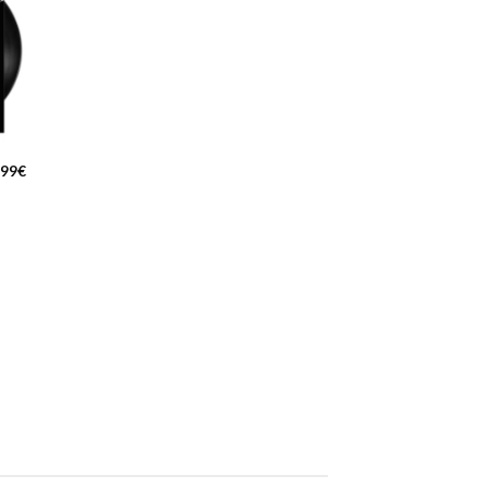
,99
€