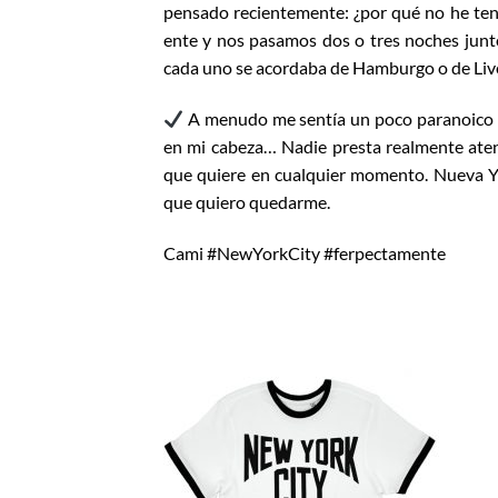
pensado recientemente: ¿por qué no he te
ente y nos pasamos dos o tres noches jun
cada uno se acordaba de Hamburgo o de Liv
A me­nudo me sentía un poco paranoi­co c
en mi cabeza… Nadie presta realmente ate
que quie­re en cualquier momento. Nueva Yor
que quiero quedarme.
Cami #NewYorkCity #ferpectamente