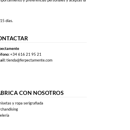
omportamiento y preferencias personales y aceptas la
 15 días.
ONTACTAR
pectamente
éfono:
+34 616 21 95 21
ail:
tienda@ferpectamente.com
ABRICA CON NOSOTROS
isetas y ropa serigrafiada
chandising
elería