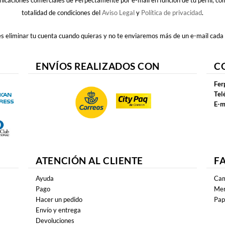
nicaciones comerciales de Ferpectamente por e-mail en función de tu perfil, c
totalidad de condiciones del
Aviso Legal
y
Política de privacidad
.
 eliminar tu cuenta cuando quieras y no te enviaremos más de un e-mail cada
ENVÍOS REALIZADOS CON
C
Fer
Tel
E-m
ATENCIÓN AL CLIENTE
F
Ayuda
Cam
Pago
Mer
Hacer un pedido
Pap
Envío y entrega
Devoluciones