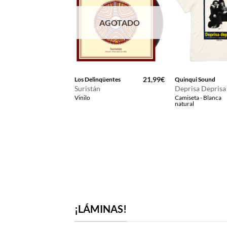
AGOTADO
16,99
€
21,99
€
Flamenco
Los Delinqüentes
Quinqui Sound
Suristán
Deprisa Deprisa
ulerías 5×8
Vinilo
Camiseta - Blanca
- Negra
natural
¡LÁMINAS!