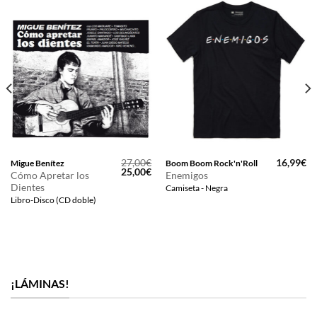
27,00
€
16,99
€
Migue Benítez
Boom Boom Rock'n'Roll
El
El
25,00
€
Cómo Apretar los
Enemigos
precio
precio
Dientes
Camiseta - Negra
original
actual
era:
es:
Libro-Disco (CD doble)
27,00€.
25,00€.
¡LÁMINAS!