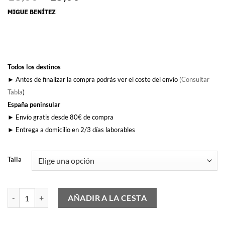
precio
precio
original
actual
era:
es:
18,00€.
15,00€.
Todos los destinos
► Antes de finalizar la compra podrás ver el coste del envío
(Consultar
Tabla
)
España peninsular
► Envío gratis desde 80€ de compra
► Entrega a domicilio en 2/3 días laborables
Talla
Cómo Apretar Los Dientes cantidad
AÑADIR A LA CESTA