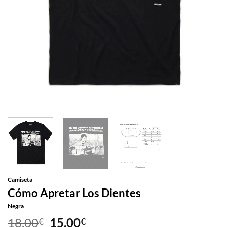
Camiseta
Cómo Apretar Los Dientes
Negra
El
El
18,00
15,00
€
€