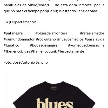
habituales de vinilo/libro/CD de esta obra inmortal por la
que no pasa el tiempo porque sigue estando llena de vida.
En ¡Ferpectamente!
#patanegra #bluesdelafrontera #rafaelamador
#raimundoamador #rockgitano #nuevosmedios #pasalavida
#lunatico #bodasdesangre #yomequedoensevilla
#flamencoblues #flamencopunk #ferpectamente
Foto: José Antonio Sancho