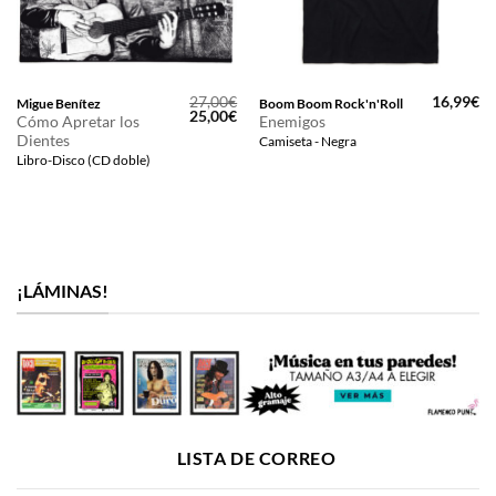
27,00
€
16,99
€
Migue Benítez
Boom Boom Rock'n'Roll
El
El
25,00
€
Cómo Apretar los
Enemigos
precio
precio
Dientes
Camiseta - Negra
original
actual
era:
es:
Libro-Disco (CD doble)
27,00€.
25,00€.
¡LÁMINAS!
LISTA DE CORREO