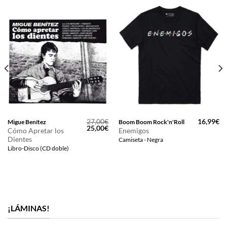
27,00
€
16,99
€
Migue Benítez
Boom Boom Rock'n'Roll
El
El
25,00
€
Cómo Apretar los
Enemigos
precio
precio
Dientes
Camiseta - Negra
original
actual
era:
es:
Libro-Disco (CD doble)
27,00€.
25,00€.
¡LÁMINAS!