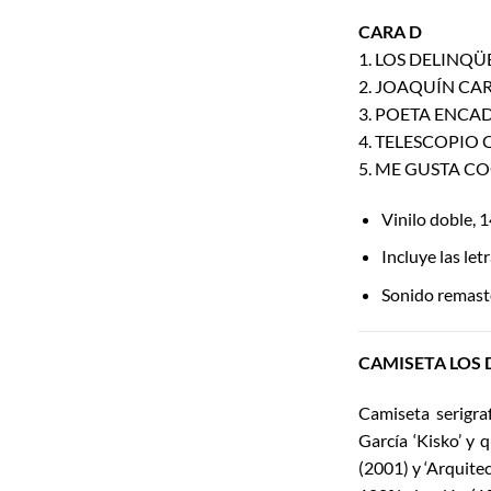
CARA D
1. LOS DELINQÜ
2. JOAQUÍN CAR
3. POETA ENCAD
4. TELESCOPIO 
5. ME GUSTA COGE
Vinilo doble, 1
Incluye las let
Sonido remaste
CAMISETA LOS 
Camiseta serigraf
García ‘Kisko’ y 
(2001) y ‘Arquitec