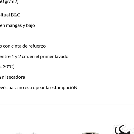
50 gr/m2)
itual B&C
 en mangas y bajo
 con cinta de refuerzo
entre 1 y 2 cm. en el primer lavado
. 30ºC)
ía ni secadora
evés para no estropear la estampacióN