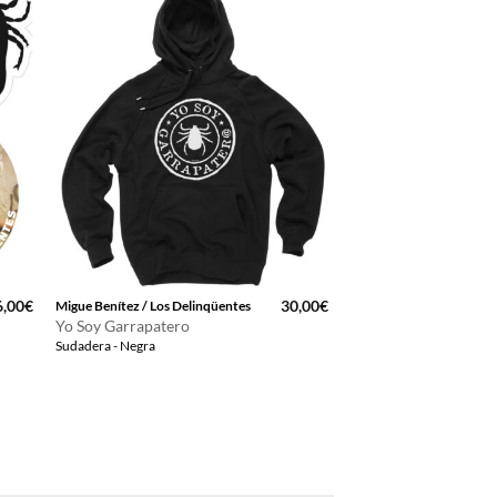
6,00
€
30,00
€
Migue Benítez / Los Delinqüentes
Yo Soy Garrapatero
Sudadera - Negra