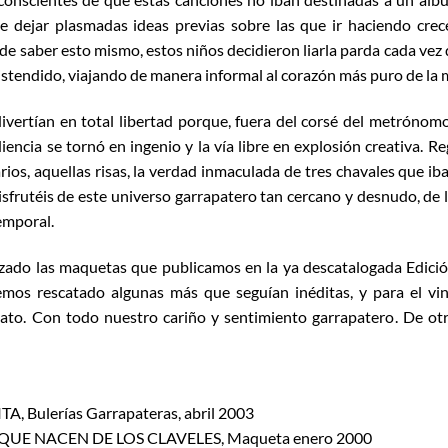
de dejar plasmadas ideas previas sobre las que ir haciendo crec
 de saber esto mismo, estos niños decidieron liarla parda cada vez
stendido, viajando de manera informal al corazón más puro de la 
vertían en total libertad porque, fuera del corsé del metrónomo
ediencia se tornó en ingenio y la vía libre en explosión creativa. 
ios, aquellas risas, la verdad inmaculada de tres chavales que ib
frutéis de este universo garrapatero tan cercano y desnudo, de la 
temporal.
ado las maquetas que publicamos en la ya descatalogada Edición 
mos rescatado algunas más que seguían inéditas, y para el v
ato. Con todo nuestro cariño y sentimiento garrapatero. De ot
A, Bulerías Garrapateras, abril 2003
 QUE NACEN DE LOS CLAVELES, Maqueta enero 2000