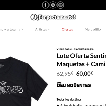
d y artesanía
Artistas
Ofertas
Mercadillo
Vinilo doble + Camiseta negra
Lote Oferta Sent
Maquetas + Camis
El
El
62,95
60,00
€
€
precio
prec
original
actu
era:
es:
62,95€.
60,0
Todos los destinos
► Antes de finalizar la compra podrá