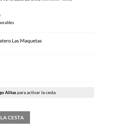
a
borables
patero Las Maquetas
go Alitas
para activar la cesta
ero Las Maquetas + Camiseta Alitas cantidad
 LA CESTA