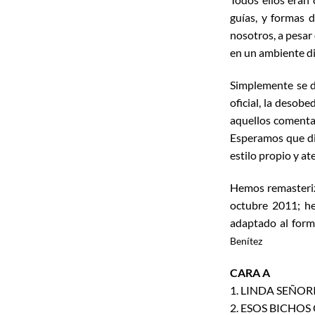
guías, y formas 
nosotros, a pesar
en un ambiente di
Simplemente se di
oficial, la desob
aquellos comentar
Esperamos que dis
estilo propio y a
Hemos remasteriz
octubre 2011; he
adaptado al form
Benítez
CARA A
1. LINDA SEÑORIT
2. ESOS BICHOS