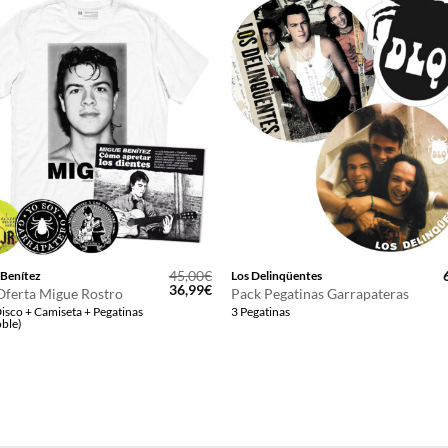
45,00
€
 Benítez
Los Delinqüentes
El
El
36,99
€
Oferta Migue Rostro
Pack Pegatinas Garrapateras
precio
precio
isco + Camiseta + Pegatinas
3 Pegatinas
original
actual
ble)
era:
es:
45,00€.
36,99€.