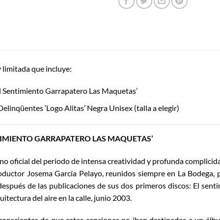
 limitada que incluye:
El Sentimiento Garrapatero Las Maquetas’
elinqüentes ‘Logo Alitas’ Negra Unisex (talla a elegir)
NTIMIENTO GARRAPATERO LAS MAQUETAS’
 no oficial del periodo de intensa creatividad y profunda complicid
roductor Josema García Pelayo, reunidos siempre en La Bodega, 
después de las publicaciones de sus dos primeros discos: El senti
tectura del aire en la calle, junio 2003.
 conscientes de que estas canciones no iban destinadas a un álb