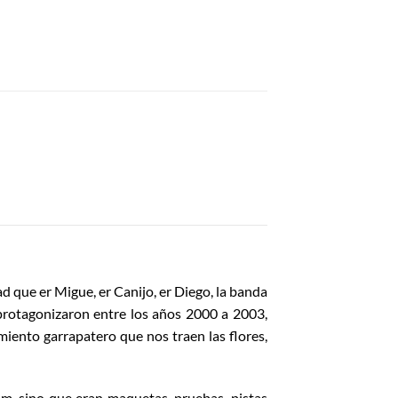
ad que er Migue, er Canijo, er Diego, la banda
protagonizaron entre los años 2000 a 2003,
miento garrapatero que nos traen las flores,
um, sino que eran maquetas, pruebas, pistas