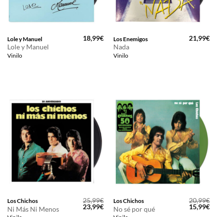
18,99
€
21,99
€
Lole y Manuel
Los Enemigos
Lole y Manuel
Nada
Vinilo
Vinilo
25,99
€
20,99
€
Los Chichos
Los Chichos
El
El
El
El
23,99
€
15,99
€
Ni Más Ni Menos
No sé por qué
precio
precio
precio
pr