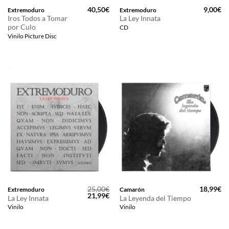
40,50
€
9,00
€
Extremoduro
Extremoduro
Iros Todos a Tomar
La Ley Innata
por Culo
CD
Vinilo Picture Disc
25,00
€
18,99
€
Extremoduro
Camarón
El
El
21,99
€
La Ley Innata
La Leyenda del Tiempo
precio
precio
Vinilo
Vinilo
original
actual
era:
es:
25,00€.
21,99€.