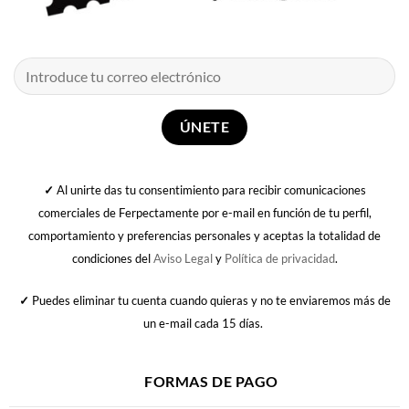
AGOTADO
18,99
€
9,00
€
Camarón
Ray Heredia
Potro de Rabia y Miel
Quien no corre, vuela
Vinilo
CD