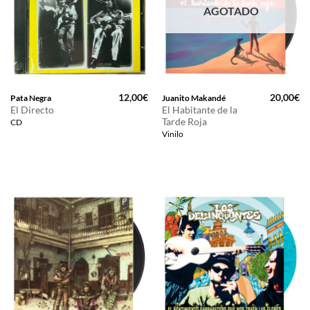
AGOTADO
12,00
€
20,00
€
Pata Negra
Juanito Makandé
El Directo
El Habitante de la
Tarde Roja
CD
Vinilo