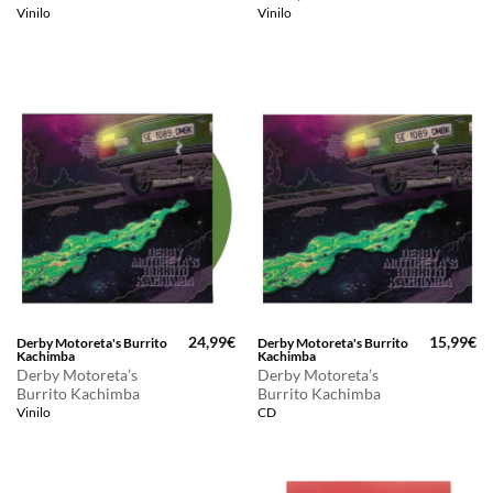
precio
pr
Vinilo
Vinilo
original
ac
era:
es
25,00€.
21
24,99
€
15,99
€
Derby Motoreta's Burrito
Derby Motoreta's Burrito
Kachimba
Kachimba
Derby Motoreta’s
Derby Motoreta’s
Burrito Kachimba
Burrito Kachimba
Vinilo
CD