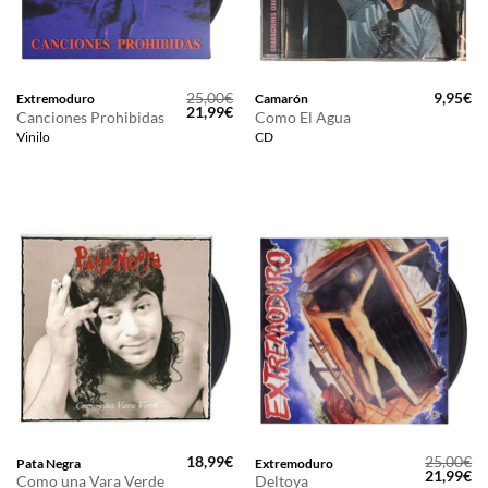
25,00
€
9,95
€
Extremoduro
Camarón
El
El
21,99
€
Canciones Prohibidas
Como El Agua
precio
precio
Vinilo
CD
original
actual
era:
es:
25,00€.
21,99€.
18,99
€
25,00
€
Pata Negra
Extremoduro
El
El
21,99
€
Como una Vara Verde
Deltoya