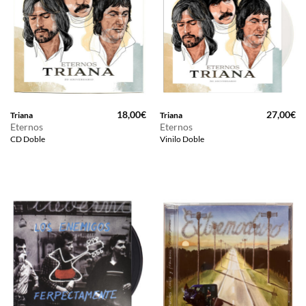
18,00
€
27,00
€
Triana
Triana
Eternos
Eternos
CD Doble
Vinilo Doble