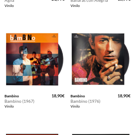
Agila
Bailarás con Alegría
precio
precio
precio
pr
Vinilo
Vinilo
original
actual
original
ac
era:
es:
era:
es
25,00€.
21,99€.
20,99€.
15
18,90
€
18,90
€
Bambino
Bambino
Bambino (1967)
Bambino (1976)
Vinilo
Vinilo