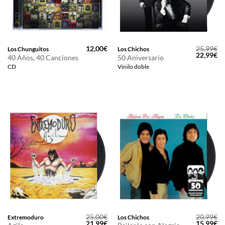
12,00
€
25,99
€
Los Chunguitos
Los Chichos
El
El
22,99
€
40 Años, 40 Canciones
50 Aniversario
precio
pr
CD
Vinilo doble
original
ac
era:
es
25,99€.
22
25,00
€
20,99
€
Extremoduro
Los Chichos
El
El
El
El
21,99
€
15,99
€