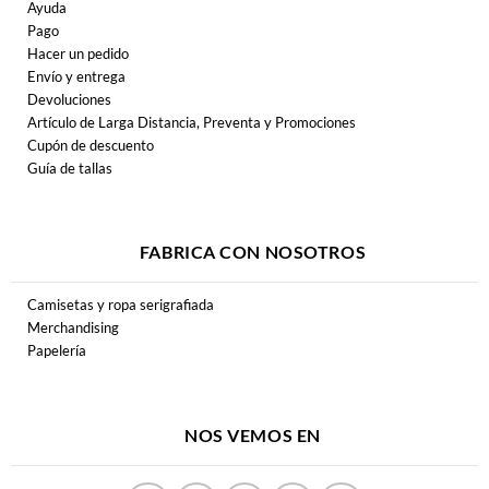
AGOTADO
19,99
€
12,00
€
Camarón
Space Surimi
Soy Gitano
Starfish Troopers
Vinilo
CD
AGOTADO
AGOTADO