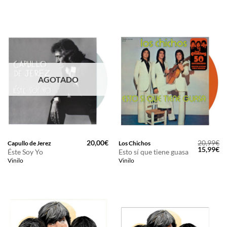
AGOTADO
20,00
€
20,99
€
Capullo de Jerez
Los Chichos
El
El
15,99
€
Éste Soy Yo
Esto sí que tiene guasa
precio
pr
Vinilo
Vinilo
original
ac
era:
es
20,99€.
15