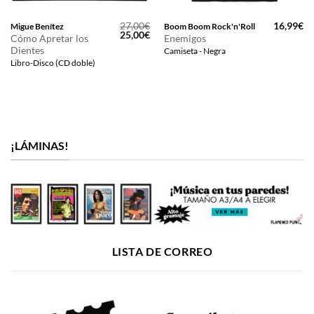
27,00
€
16,99
€
Migue Benítez
Boom Boom Rock'n'Roll
El
El
25,00
€
Cómo Apretar los
Enemigos
precio
precio
Dientes
Camiseta - Negra
original
actual
era:
es:
Libro-Disco (CD doble)
27,00€.
25,00€.
¡LÁMINAS!
LISTA DE CORREO