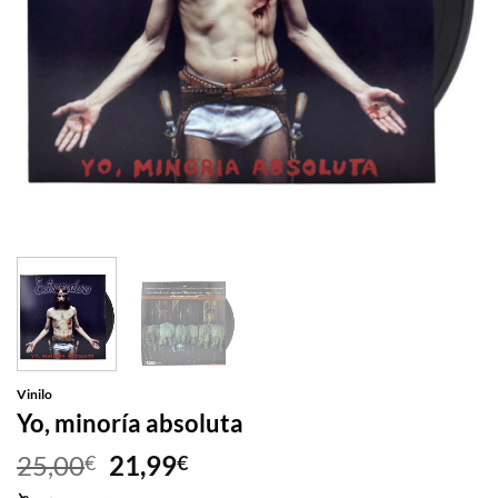
Vinilo
Yo, minoría absoluta
El
El
25,00
21,99
€
€
precio
precio