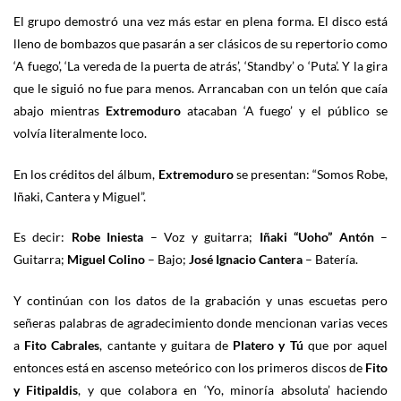
El grupo demostró una vez más estar en plena forma. El disco está
lleno de bombazos que pasarán a ser clásicos de su repertorio como
‘A fuego’, ‘La vereda de la puerta de atrás’, ‘Standby’ o ‘Puta’. Y la gira
que le siguió no fue para menos. Arrancaban con un telón que caía
abajo mientras
Extremoduro
atacaban ‘A fuego’ y el público se
volvía literalmente loco.
En los créditos del álbum,
Extremoduro
se presentan: “Somos Robe,
Iñaki, Cantera y Miguel”.
Es decir:
Robe Iniesta
– Voz y guitarra;
Iñaki “Uoho” Antón
–
Guitarra;
Miguel Colino
– Bajo;
José Ignacio Cantera
– Batería.
Y continúan con los datos de la grabación y unas escuetas pero
señeras palabras de agradecimiento donde mencionan varias veces
a
Fito Cabrales
, cantante y guitara de
Platero y Tú
que por aquel
entonces está en ascenso meteórico con los primeros discos de
Fito
y Fitipaldis
, y que colabora en ‘Yo, minoría absoluta’ haciendo