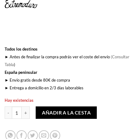
original
actual
era:
es:
25,00€.
21,99€.
Todos los destinos
► Antes de finalizar la compra podrás ver el coste del envío
(Consultar
Tabla
)
España peninsular
► Envío gratis desde 80€ de compra
► Entrega a domicilio en 2/3 días laborables
Hay existencias
Yo, minoría absoluta cantidad
AÑADIR A LA CESTA