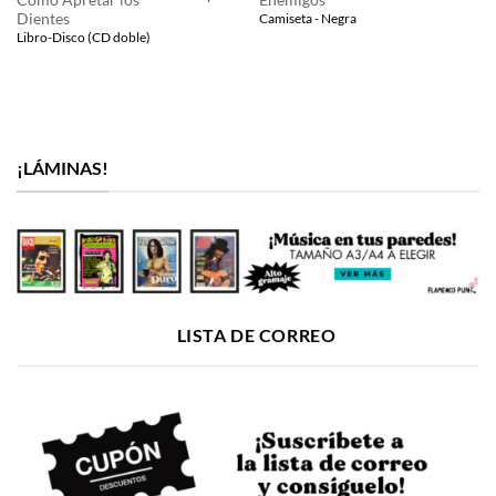
precio
precio
Dientes
Camiseta - Negra
original
actual
era:
es:
Libro-Disco (CD doble)
27,00€.
25,00€.
¡LÁMINAS!
LISTA DE CORREO