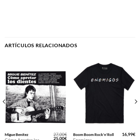
ARTÍCULOS RELACIONADOS
27,00
€
16,99
€
Migue Benítez
Boom Boom Rock'n'Roll
El
El
25,00
€
Cómo Apretar los
Enemigos