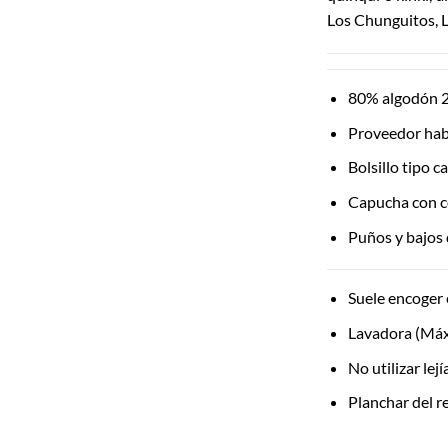
Los Chunguitos, 
80% algodón 2
Proveedor hab
Bolsillo tipo 
Capucha con c
Puños y bajos 
Suele encoger 
Lavadora (Máx
No utilizar lej
Planchar del r