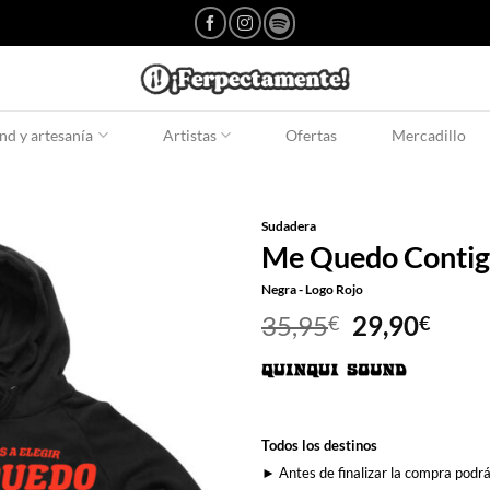
d y artesanía
Artistas
Ofertas
Mercadillo
Sudadera
Me Quedo Conti
Negra - Logo Rojo
El
El
35,95
29,90
€
€
precio
prec
original
actu
era:
es:
35,95€.
29,9
Todos los destinos
► Antes de finalizar la compra podrá