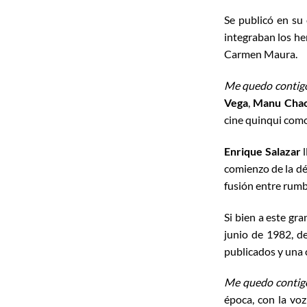
Se publicó en su
integraban los he
Carmen Maura.
Me quedo contig
Vega
,
Manu Cha
cine quinqui com
Enrique Salazar
l
comienzo de la d
fusión entre rumb
Si bien a este gra
junio de 1982, de
publicados y una 
Me quedo contig
época, con la voz