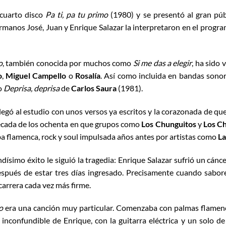
 cuarto disco
Pa ti, pa tu primo
(1980) y se presentó al gran pú
rmanos José, Juan y Enrique Salazar la interpretaron en el progr
o
, también conocida por muchos como
Si me das a elegir
, ha sido 
o
,
Miguel Campello
o
Rosalía
. Así como incluida en bandas sonora
o
Deprisa, deprisa
de
Carlos Saura
(1981).
legó al estudio con unos versos ya escritos y la corazonada de qu
écada de los ochenta en que grupos como
Los Chunguitos
y
Los C
a flamenca, rock y soul impulsada años antes por artistas como
La
ndísimo éxito le siguió la tragedia: Enrique Salazar sufrió un cánc
spués de estar tres días ingresado. Precisamente cuando saborea
carrera cada vez más firme.
o
era una canción muy particular. Comenzaba con palmas flamen
 inconfundible de Enrique, con la guitarra eléctrica y un solo d