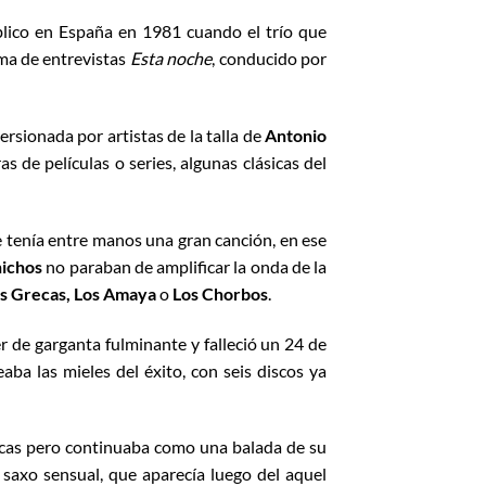
blico en España en 1981 cuando el trío que
ama de entrevistas
Esta noche
, conducido por
versionada por artistas de la talla de
Antonio
s de películas o series, algunas clásicas del
e tenía entre manos una gran canción, en ese
hichos
no paraban de amplificar la onda de la
s Grecas, Los Amaya
o
Los Chorbos
.
er de garganta fulminante y falleció un 24 de
ba las mieles del éxito, con seis discos ya
cas pero continuaba como una balada de su
e saxo sensual, que aparecía luego del aquel