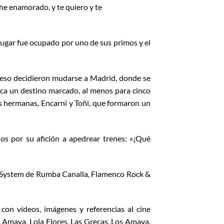
 he enamorado, y te quiero y te
 lugar fue ocupado por uno de sus primos y el
or eso decidieron mudarse a Madrid, donde se
ica un destino marcado, al menos para cinco
us hermanas, Encarni y Toñi, que formaron un
os por su afición a apedrear trenes: «¡Qué
d System de Rumba Canalla, Flamenco Rock &
con vídeos, imágenes y referencias al cine
 Amaya, Lola Flores, Las Grecas, Los Amaya,