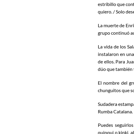
estribillo que con
quiero. / Solo dese
La muerte de Enriq
grupo continuó a
La vida de los Sa
instalaron en una
de ellos. Para Ju
dúo que también 
El nombre del gr
chunguitos que so
Sudadera estampa
Rumba Catalana.
Puedes seguirlo
quinqui o kinki, 