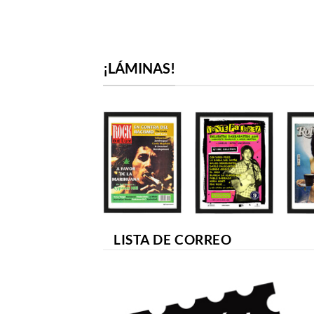
27,00€.
25,00€.
¡LÁMINAS!
LISTA DE CORREO