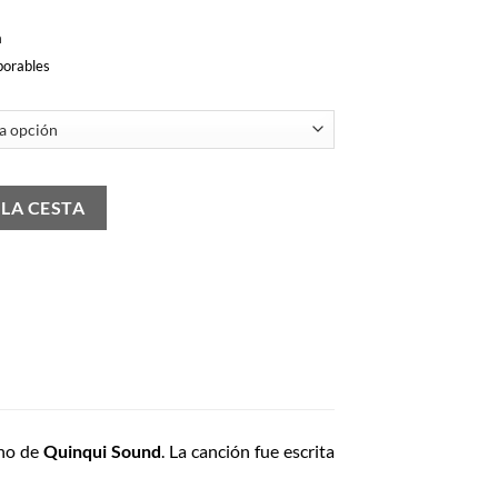
a
borables
 LA CESTA
ano de
Quinqui Sound
. La canción fue escrita