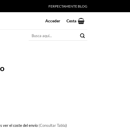
FERPECTAMENTE BLOG
Acceder
Cesta
Buscar
por:
go
io
al
0€.
s ver el coste del envío
(Consultar Tabla
)