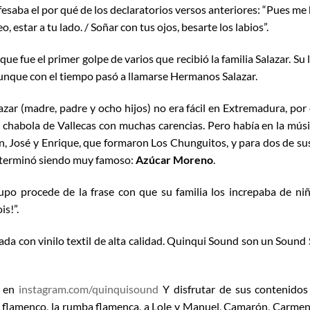
fesaba el por qué de los declaratorios versos anteriores: “Pues me
o, estar a tu lado. / Soñar con tus ojos, besarte los labios”.
ue fue el primer golpe de varios que recibió la familia Salazar. Su
unque con el tiempo pasó a llamarse Hermanos Salazar.
lazar (madre, padre y ocho hijos) no era fácil en Extremadura, p
 chabola de Vallecas con muchas carencias. Pero había en la mús
an, José y Enrique, que formaron Los Chunguitos, y para dos de s
terminó siendo muy famoso:
Azúcar Moreno
.
upo procede de la frase con que su familia los increpaba de niñ
is!”.
da con vinilo textil de alta calidad. Quinqui Sound son un Soun
s en
instagram.com/quinquisound
Y disfrutar de sus contenidos 
al flamenco, la rumba flamenca, a Lole y Manuel, Camarón, Carmen