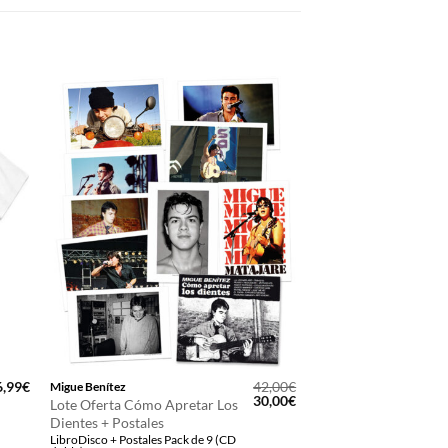
6,99
€
42,00
€
Migue Benítez
El
El
30,00
€
Lote Oferta Cómo Apretar Los
precio
precio
Dientes + Postales
original
actual
LibroDisco + Postales Pack de 9 (CD
era:
es: