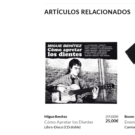
ARTÍCULOS RELACIONADOS
12,00
€
27,00
€
Migue Benítez
Boom 
El
El
25,00
€
Cómo Apretar los Dientes
Enem
precio
precio
Libro-Disco (CD doble)
Camise
original
actual
era:
es: