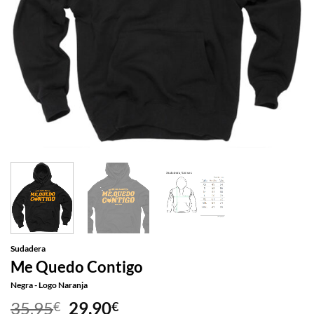
Sudadera
Me Quedo Contigo
Negra - Logo Naranja
El
El
35,95
29,90
€
€