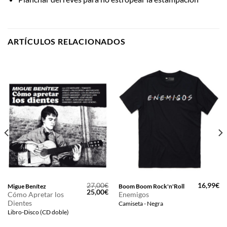
ARTÍCULOS RELACIONADOS
27,00
€
16,99
€
Migue Benítez
Boom Boom Rock'n'Roll
El
El
25,00
€
Cómo Apretar los
Enemigos
precio
precio
Dientes
Camiseta - Negra
original
actual
era:
es:
Libro-Disco (CD doble)
27,00€.
25,00€.