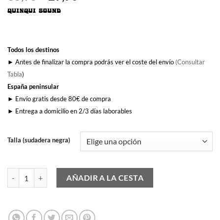
precio
precio
original
actual
era:
es:
35,95€.
29,90€.
Todos los destinos
► Antes de finalizar la compra podrás ver el coste del envío
(Consultar
Tabla
)
España peninsular
► Envío gratis desde 80€ de compra
► Entrega a domicilio en 2/3 días laborables
Talla (sudadera negra)
Me Quedo Contigo cantidad
AÑADIR A LA CESTA