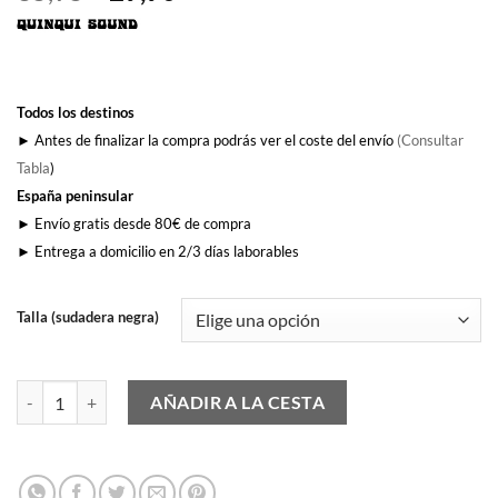
precio
precio
original
actual
era:
es:
35,95€.
29,90€.
Todos los destinos
► Antes de finalizar la compra podrás ver el coste del envío
(Consultar
Tabla
)
España peninsular
► Envío gratis desde 80€ de compra
► Entrega a domicilio en 2/3 días laborables
Talla (sudadera negra)
Heronía cantidad
AÑADIR A LA CESTA