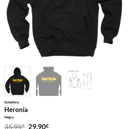
Sudadera
Heronía
Negra
El
El
35,95
29,90
€
€