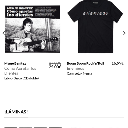
27,00
€
16,99
€
Migue Benítez
Boom Boom Rock'n'Roll
El
El
25,00
€
Cómo Apretar los
Enemigos
precio
precio
Dientes
Camiseta - Negra
original
actual
era:
es:
Libro-Disco (CD doble)
27,00€.
25,00€.
¡LÁMINAS!