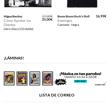
27,00
€
16,99
€
Migue Benítez
Boom Boom Rock'n'Roll
El
El
25,00
€
Cómo Apretar los
Enemigos
precio
precio
Dientes
Camiseta - Negra
original
actual
era:
es:
Libro-Disco (CD doble)
27,00€.
25,00€.
¡LÁMINAS!
LISTA DE CORREO