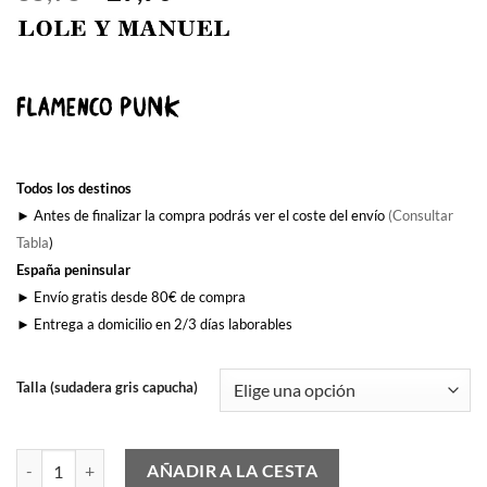
precio
precio
original
actual
era:
es:
35,95€.
29,90€.
Todos los destinos
► Antes de finalizar la compra podrás ver el coste del envío
(Consultar
Tabla
)
España peninsular
► Envío gratis desde 80€ de compra
► Entrega a domicilio en 2/3 días laborables
Talla (sudadera gris capucha)
Y Tu Mira' cantidad
AÑADIR A LA CESTA