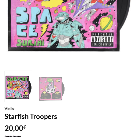
Vinilo
Starfish Troopers
20,00
€