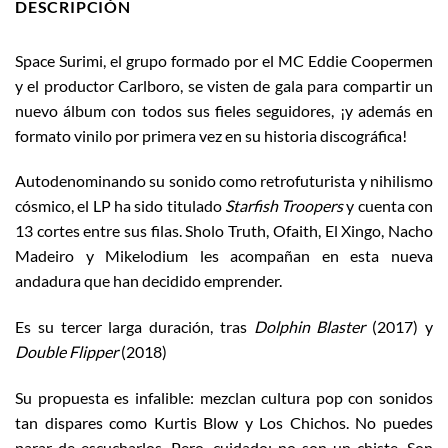
DESCRIPCIÓN
Space Surimi, el grupo formado por el MC Eddie Coopermen
y el productor Carlboro, se visten de gala para compartir un
nuevo álbum con todos sus fieles seguidores, ¡y además en
formato vinilo por primera vez en su historia discográfica!
Autodenominando su sonido como retrofuturista y nihilismo
cósmico, el LP ha sido titulado
Starfish Troopers
y cuenta con
13 cortes entre sus filas. Sholo Truth, Ofaith, El Xingo, Nacho
Madeiro y Mikelodium les acompañan en esta nueva
andadura que han decidido emprender.
Es su tercer larga duración, tras
Dolphin Blaster
(2017) y
Double Flipper
(2018)
Su propuesta es infalible: mezclan cultura pop con sonidos
tan dispares como Kurtis Blow y Los Chichos. No puedes
parar de escucharlos. Pero, cuidado: no son un chiste. Son