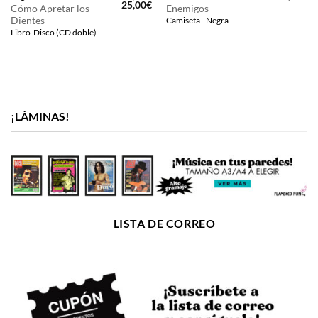
El
El
25,00
€
Cómo Apretar los
Enemigos
precio
precio
Dientes
Camiseta - Negra
original
actual
era:
es:
Libro-Disco (CD doble)
27,00€.
25,00€.
¡LÁMINAS!
LISTA DE CORREO