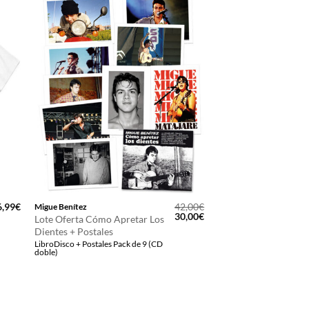
6,99
€
42,00
€
Migue Benítez
El
El
30,00
€
Lote Oferta Cómo Apretar Los
precio
precio
Dientes + Postales
original
actual
LibroDisco + Postales Pack de 9 (CD
era:
es:
doble)
42,00€.
30,00€.