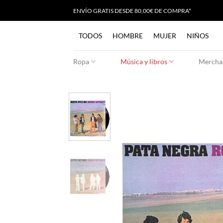
Saltar
ENVÍO GRATIS
D
ESDE 80,00€ DE COMPRA*
al
contenido
TODOS
HOMBRE
MUJER
NIÑOS
Ropa
Música y libros
Merchan