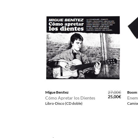
12,00
€
27,00
€
Migue Benítez
Boom 
El
El
25,00
€
Cómo Apretar los Dientes
Enem
precio
precio
Libro-Disco (CD doble)
Camise
original
actual
era:
es:
27,00€.
25,00€.