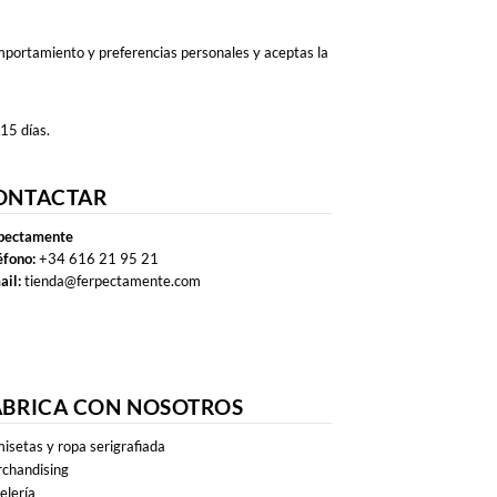
omportamiento y preferencias personales y aceptas la
 15 días.
ONTACTAR
pectamente
éfono:
+34 616 21 95 21
ail:
tienda@ferpectamente.com
ABRICA CON NOSOTROS
isetas y ropa serigrafiada
chandising
elería