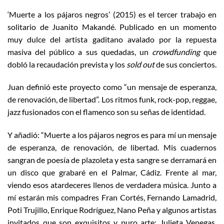
‘Muerte a los pájaros negros’ (2015) es el tercer trabajo en
solitario de Juanito Makandé. Publicado en un momento
muy dulce del artista gaditano avalado por la repuesta
masiva del público a sus quedadas, un
crowdfunding
que
dobló la recaudación prevista y los
sold out
de sus conciertos.
Juan definió este proyecto como “un mensaje de esperanza,
de renovación, de libertad”. Los ritmos funk, rock-pop, reggae,
jazz fusionados con el flamenco son su señas de identidad.
Y añadió: “Muerte a los pájaros negros es para mí un mensaje
de esperanza, de renovación, de libertad. Mis cuadernos
sangran de poesía de plazoleta y esta sangre se derramará en
un disco que grabaré en el Palmar, Cádiz. Frente al mar,
viendo esos atardeceres llenos de verdadera música. Junto a
mí estarán mis compadres Fran Cortés, Fernando Lamadrid,
Poti Trujillo, Enrique Rodríguez, Nano Peña y algunos artistas
invitados que son exquisitos y puro arte: Julieta Venegas,