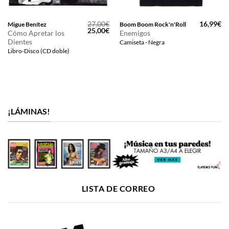
27,00
€
16,99
€
Migue Benítez
Boom Boom Rock'n'Roll
El
El
25,00
€
Cómo Apretar los
Enemigos
precio
precio
Dientes
Camiseta - Negra
original
actual
era:
es:
Libro-Disco (CD doble)
27,00€.
25,00€.
¡LÁMINAS!
LISTA DE CORREO