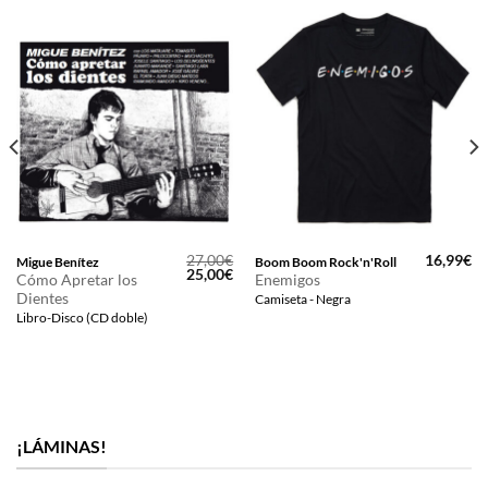
27,00
€
16,99
€
Migue Benítez
Boom Boom Rock'n'Roll
El
El
25,00
€
Cómo Apretar los
Enemigos
precio
precio
Dientes
Camiseta - Negra
original
actual
era:
es:
Libro-Disco (CD doble)
27,00€.
25,00€.
¡LÁMINAS!