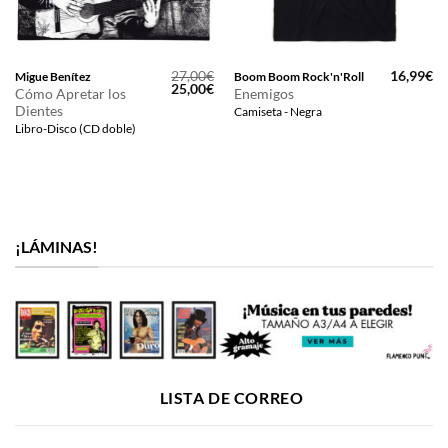
27,00
€
16,99
€
Migue Benítez
Boom Boom Rock'n'Roll
El
El
25,00
€
Cómo Apretar los
Enemigos
precio
precio
Dientes
Camiseta - Negra
original
actual
era:
es:
Libro-Disco (CD doble)
27,00€.
25,00€.
¡LÁMINAS!
LISTA DE CORREO