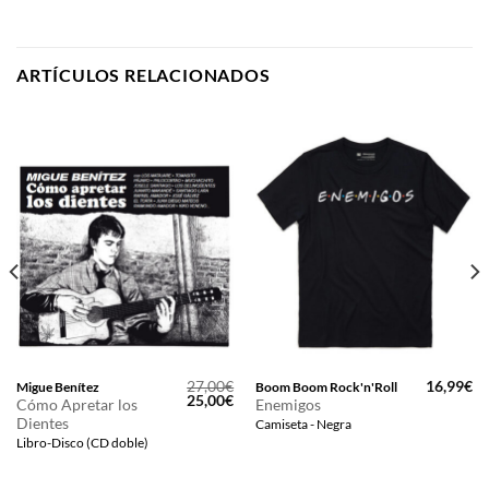
ARTÍCULOS RELACIONADOS
27,00
€
16,99
€
Migue Benítez
Boom Boom Rock'n'Roll
El
El
25,00
€
Cómo Apretar los
Enemigos
precio
precio
Dientes
Camiseta - Negra
original
actual
era:
es:
Libro-Disco (CD doble)
27,00€.
25,00€.