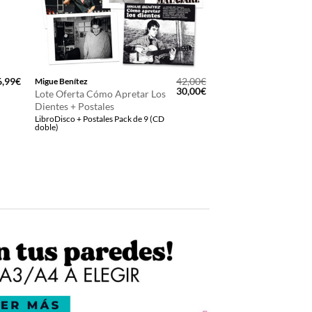
6,99
€
42,00
€
Migue Benítez
El
El
30,00
€
Lote Oferta Cómo Apretar Los
precio
precio
Dientes + Postales
original
actual
LibroDisco + Postales Pack de 9 (CD
era:
es:
doble)
42,00€.
30,00€.