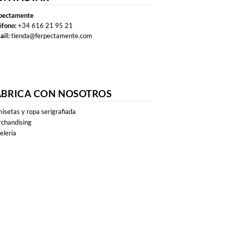
pectamente
éfono:
+34 616 21 95 21
ail:
tienda@ferpectamente.com
ABRICA CON NOSOTROS
isetas y ropa serigrafiada
chandising
elería