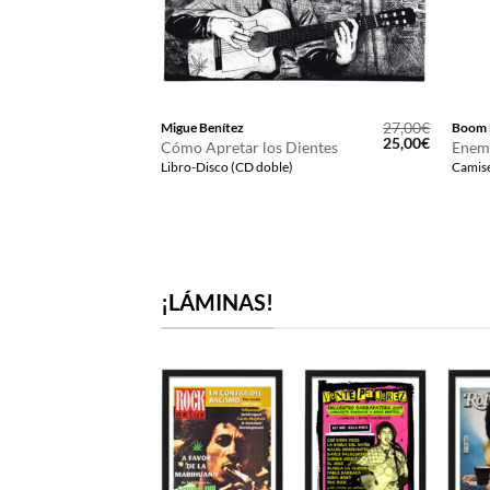
12,00
€
27,00
€
Migue Benítez
Boom 
El
El
25,00
€
Cómo Apretar los Dientes
Enem
precio
precio
Libro-Disco (CD doble)
Camise
original
actual
era:
es:
27,00€.
25,00€.
¡LÁMINAS!