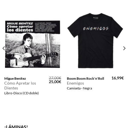
27,00
€
16,99
€
Migue Benítez
Boom Boom Rock'n'Roll
El
El
25,00
€
Cómo Apretar los
Enemigos
precio
precio
Dientes
Camiseta - Negra
original
actual
era:
es:
Libro-Disco (CD doble)
27,00€.
25,00€.
¡LÁMINAS!