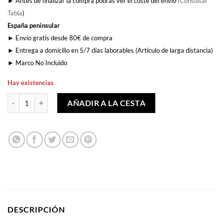
► Antes de finalizar la compra podrás ver el coste del envío
(Consultar
Tabla
)
España peninsular
► Envío gratis desde 80€ de compra
► Entrega a domicilio en 5/7 días laborables (Artículo de larga distancia)
► Marco No Incluido
Hay existencias
Solamente al Viento cantidad
AÑADIR A LA CESTA
DESCRIPCIÓN