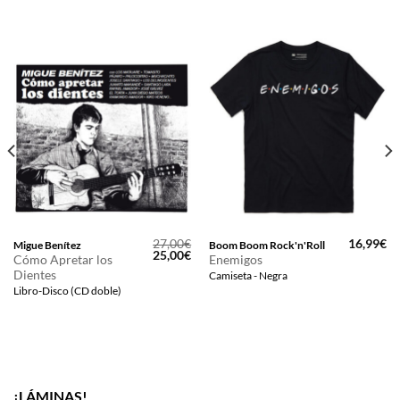
27,00
€
16,99
€
Migue Benítez
Boom Boom Rock'n'Roll
El
El
25,00
€
Cómo Apretar los
Enemigos
precio
precio
Dientes
Camiseta - Negra
original
actual
era:
es:
Libro-Disco (CD doble)
27,00€.
25,00€.
¡LÁMINAS!