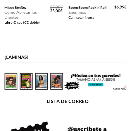
27,00
€
16,99
€
Migue Benítez
Boom Boom Rock'n'Roll
El
El
25,00
€
Cómo Apretar los
Enemigos
precio
precio
Dientes
Camiseta - Negra
original
actual
era:
es:
Libro-Disco (CD doble)
27,00€.
25,00€.
¡LÁMINAS!
LISTA DE CORREO