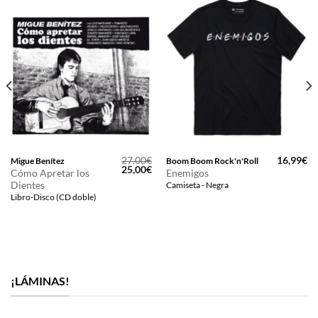
27,00
€
16,99
€
Migue Benítez
Boom Boom Rock'n'Roll
El
El
25,00
€
Cómo Apretar los
Enemigos
precio
precio
Dientes
Camiseta - Negra
original
actual
era:
es:
Libro-Disco (CD doble)
27,00€.
25,00€.
¡LÁMINAS!