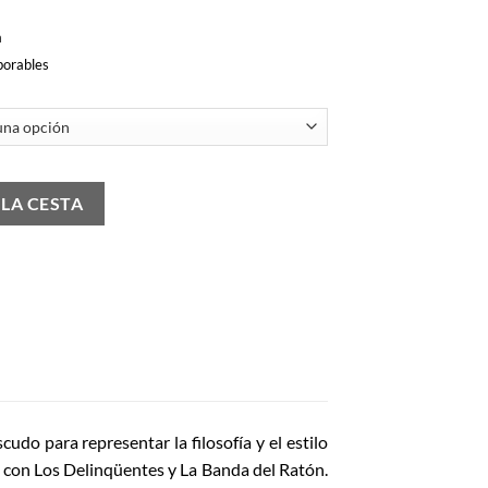
a
borables
idad
 LA CESTA
udo para representar la filosofía y el estilo
o con Los Delinqüentes y La Banda del Ratón.