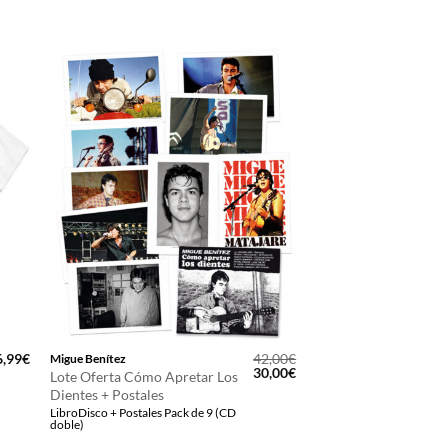
6,99
€
42,00
€
Migue Benítez
El
El
30,00
€
Lote Oferta Cómo Apretar Los
precio
precio
Dientes + Postales
original
actual
LibroDisco + Postales Pack de 9 (CD
era:
es:
doble)
42,00€.
30,00€.