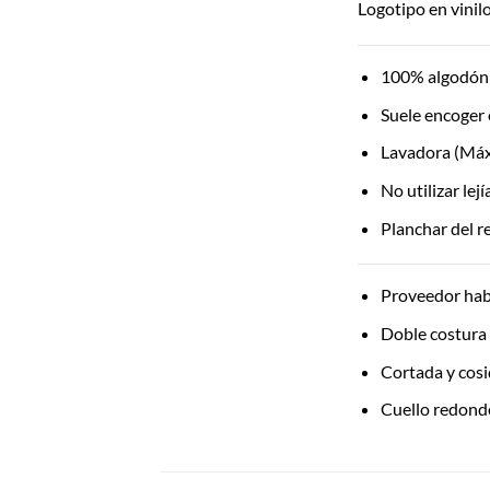
Logotipo en vinilo 
100% algodón 
Suele encoger 
Lavadora (Máx
No utilizar lej
Planchar del r
Proveedor hab
Doble costura
Cortada y cos
Cuello redond