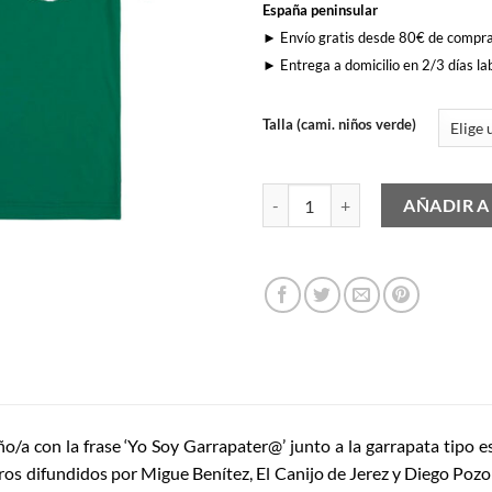
España peninsular
► Envío gratis desde 80€ de compr
► Entrega a domicilio en 2/3 días la
Talla (cami. niños verde)
Yo Soy Garrapater@ (Niño/a) cant
AÑADIR A
o/a con la frase ‘Yo Soy Garrapater@’ junto a la garrapata tipo esc
ros difundidos por Migue Benítez, El Canijo de Jerez y Diego Poz