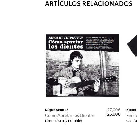
ARTÍCULOS RELACIONADOS
12,00
€
27,00
€
Migue Benítez
Boom 
El
El
25,00
€
Cómo Apretar los Dientes
Enem
precio
precio
Libro-Disco (CD doble)
Camise
original
actual
era:
es:
27,00€.
25,00€.