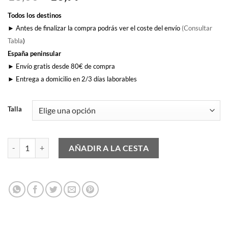
precio
precio
Todos los destinos
original
actual
► Antes de finalizar la compra podrás ver el coste del envío
(Consultar
era:
es:
Tabla
)
18,00€.
16,99€.
España peninsular
► Envío gratis desde 80€ de compra
► Entrega a domicilio en 2/3 días laborables
Talla
Yo Soy Garrapatero cantidad
AÑADIR A LA CESTA