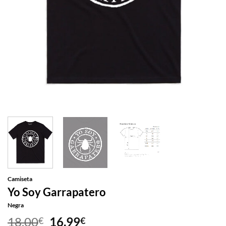
Camiseta
Yo Soy Garrapatero
Negra
El
El
18,00
16,99
€
€