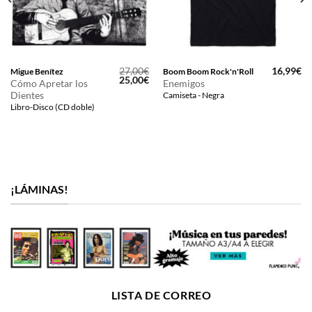
27,00
€
16,99
€
Migue Benítez
Boom Boom Rock'n'Roll
El
El
25,00
€
Cómo Apretar los
Enemigos
precio
precio
Dientes
Camiseta - Negra
original
actual
era:
es:
Libro-Disco (CD doble)
27,00€.
25,00€.
¡LÁMINAS!
LISTA DE CORREO