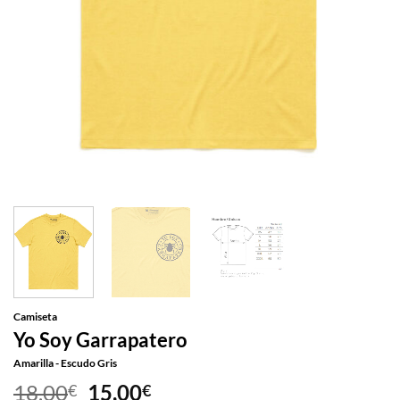
Camiseta
Yo Soy Garrapatero
Amarilla - Escudo Gris
El
El
18,00
15,00
€
€