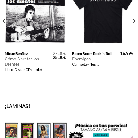
27,00
€
16,99
€
Migue Benítez
Boom Boom Rock'n'Roll
El
El
25,00
€
Cómo Apretar los
Enemigos
precio
precio
Dientes
Camiseta - Negra
original
actual
era:
es:
Libro-Disco (CD doble)
27,00€.
25,00€.
¡LÁMINAS!