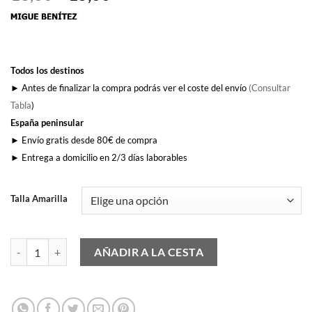
precio
precio
original
actual
era:
es:
18,00€.
15,00€.
Todos los destinos
► Antes de finalizar la compra podrás ver el coste del envío
(Consultar
Tabla
)
España peninsular
► Envío gratis desde 80€ de compra
► Entrega a domicilio en 2/3 días laborables
Talla Amarilla
Yo Soy Garrapatero cantidad
AÑADIR A LA CESTA