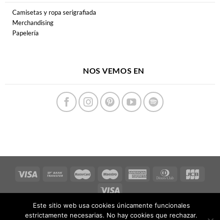
Camisetas y ropa serigrafiada
Merchandising
Papelería
NOS VEMOS EN
Este sitio web usa cookies únicamente funcionales
Copyright 2026 ©
FERPECTAMENTE
estrictamente necesarias. No hay cookies que rechazar.