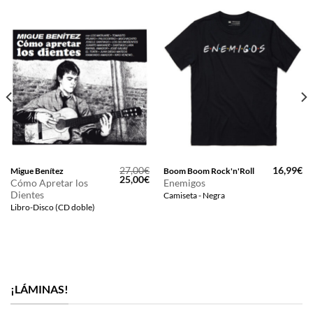
27,00
€
16,99
€
Migue Benítez
Boom Boom Rock'n'Roll
El
El
25,00
€
Cómo Apretar los
Enemigos
precio
precio
Dientes
Camiseta - Negra
original
actual
era:
es:
Libro-Disco (CD doble)
27,00€.
25,00€.
¡LÁMINAS!