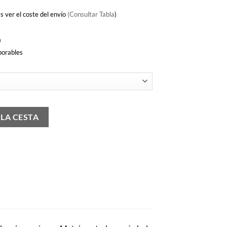
s ver el coste del envío
(Consultar Tabla
)
a
borables
 LA CESTA