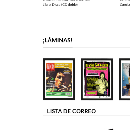
precio
precio
Libro-Disco (CD doble)
Camise
original
actual
era:
es:
27,00€.
25,00€.
¡LÁMINAS!
LISTA DE CORREO