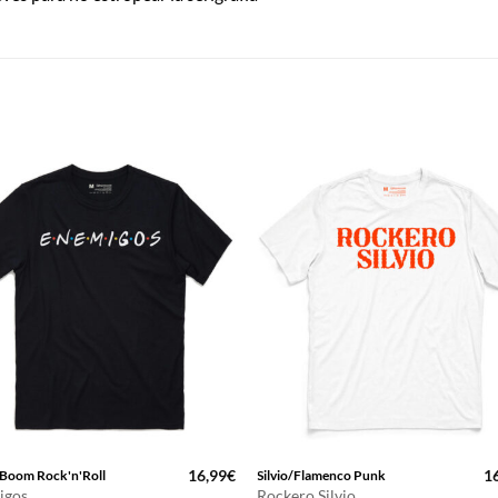
16,99
€
1
Boom Rock'n'Roll
Silvio/Flamenco Punk
igos
Rockero Silvio