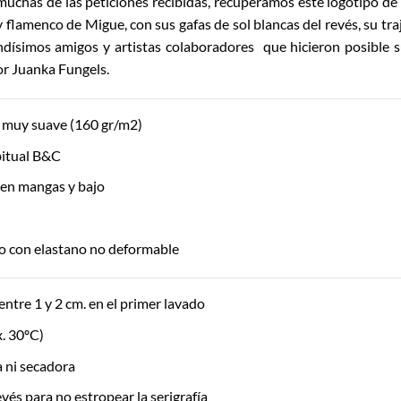
uchas de las peticiones recibidas, recuperamos este logotipo de
y flamenco de Migue, con sus gafas de sol blancas del revés, su tra
ndísimos amigos y artistas colaboradores que hicieron posible s
or Juanka Fungels.
muy suave (160 gr/m2)
itual B&C
 en mangas y bajo
o con elastano no deformable
entre 1 y 2 cm. en el primer lavado
. 30ºC)
ía ni secadora
vés para no estropear la serigrafía