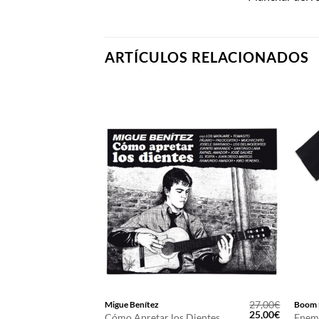
ARTÍCULOS RELACIONADOS
12,00
€
27,00
€
Migue Benítez
Boom 
El
El
25,00
€
Cómo Apretar los Dientes
Enem