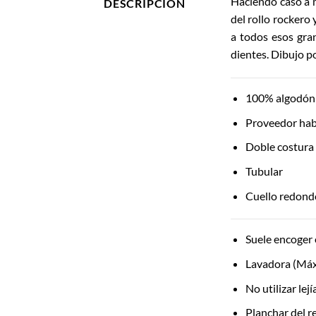
Haciendo caso a m
DESCRIPCIÓN
del rollo rockero 
a todos esos gra
dientes. Dibujo p
100% algodón 
Proveedor hab
Doble costura
Tubular
Cuello redond
Suele encoger 
Lavadora (Máx
No utilizar lej
Planchar del re