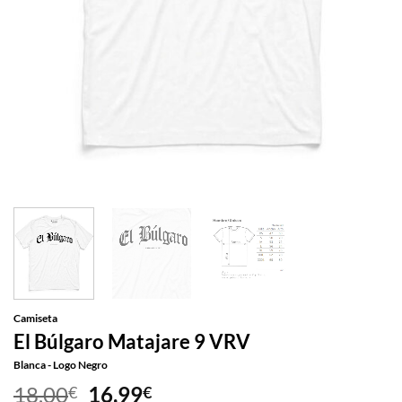
Camiseta
El Búlgaro Matajare 9 VRV
Blanca - Logo Negro
El
El
18,00
16,99
€
€