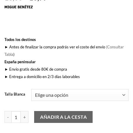
precio
precio
original
actual
era:
es:
18,00€.
16,99€.
Todos los destinos
► Antes de finalizar la compra podrás ver el coste del envío
(Consultar
Tabla
)
España peninsular
► Envío gratis desde 80€ de compra
► Entrega a domicilio en 2/3 días laborables
Talla Blanca
El Búlgaro Matajare 9 VRV cantidad
AÑADIR A LA CESTA