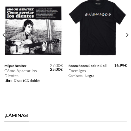
27,00
€
16,99
€
Migue Benítez
Boom Boom Rock'n'Roll
El
El
25,00
€
Cómo Apretar los
Enemigos
precio
precio
Dientes
Camiseta - Negra
original
actual
era:
es:
Libro-Disco (CD doble)
27,00€.
25,00€.
¡LÁMINAS!