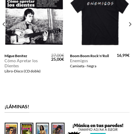
27,00
€
16,99
€
Migue Benítez
Boom Boom Rock'n'Roll
El
El
25,00
€
Cómo Apretar los
Enemigos
precio
precio
Dientes
Camiseta - Negra
original
actual
era:
es:
Libro-Disco (CD doble)
27,00€.
25,00€.
¡LÁMINAS!