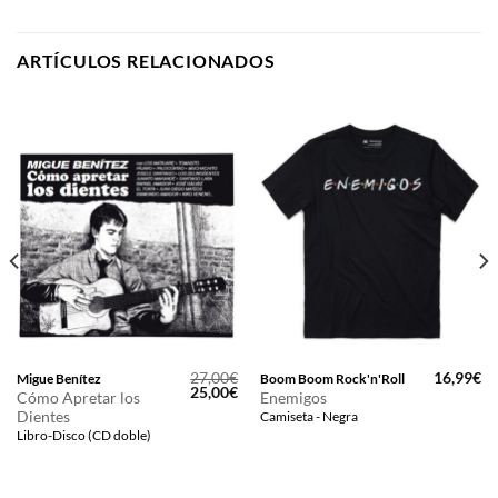
ARTÍCULOS RELACIONADOS
27,00
€
16,99
€
Migue Benítez
Boom Boom Rock'n'Roll
El
El
25,00
€
Cómo Apretar los
Enemigos
precio
precio
Dientes
Camiseta - Negra
original
actual
era:
es:
Libro-Disco (CD doble)
27,00€.
25,00€.