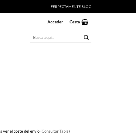
FERPECTAMENTE BLOG
Acceder
Cesta
Buscar
por:
io
al
5€.
s ver el coste del envío
(Consultar Tabla
)