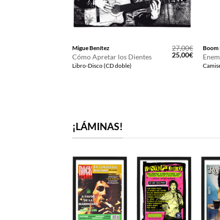
12,00
€
27,00
€
Migue Benítez
Boom 
El
El
25,00
€
Cómo Apretar los Dientes
Enem
precio
precio
Libro-Disco (CD doble)
Camise
original
actual
era:
es:
27,00€.
25,00€.
¡LÁMINAS!