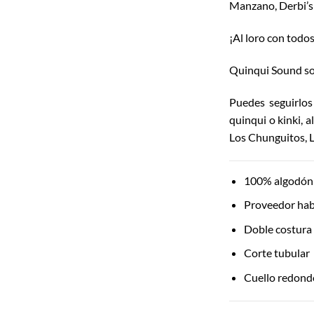
Manzano, Derbi’s 
¡Al loro con todo
Quinqui Sound so
Puedes seguirlo
quinqui o kinki, 
Los Chunguitos, 
100% algodón 
Proveedor hab
Doble costura
Corte tubular
Cuello redondo