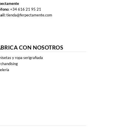
pectamente
éfono:
+34 616 21 95 21
ail:
tienda@ferpectamente.com
ABRICA CON NOSOTROS
isetas y ropa serigrafiada
chandising
elería