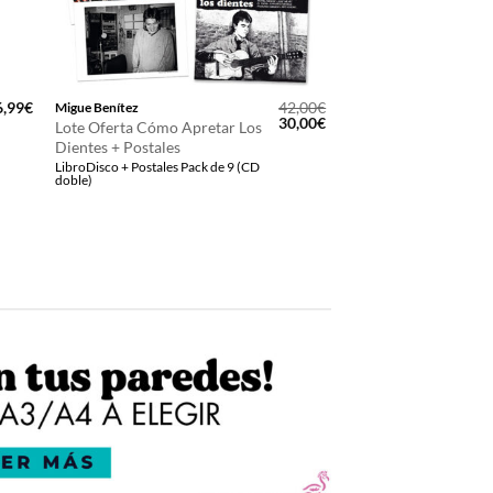
6,99
€
42,00
€
Migue Benítez
El
El
30,00
€
Lote Oferta Cómo Apretar Los
precio
precio
Dientes + Postales
original
actual
LibroDisco + Postales Pack de 9 (CD
era:
es:
doble)
42,00€.
30,00€.