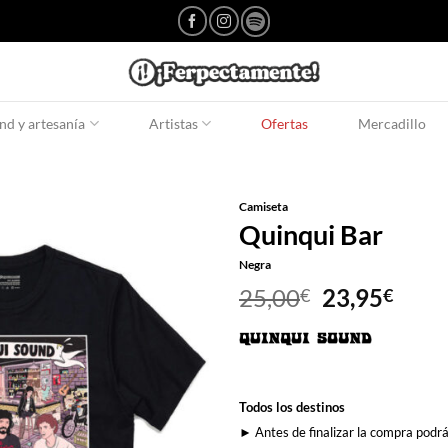
d y artesanía
Artistas
Ofertas
Mercadillo
Camiseta
Quinqui Bar
Negra
El
El
25,00
23,95
€
€
precio
prec
original
actu
era:
es:
25,00€.
23,9
Todos los destinos
► Antes de finalizar la compra podrá