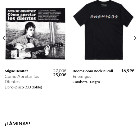
27,00
€
16,99
€
Migue Benítez
Boom Boom Rock'n'Roll
El
El
25,00
€
Cómo Apretar los
Enemigos
precio
precio
Dientes
Camiseta - Negra
original
actual
era:
es:
Libro-Disco (CD doble)
27,00€.
25,00€.
¡LÁMINAS!