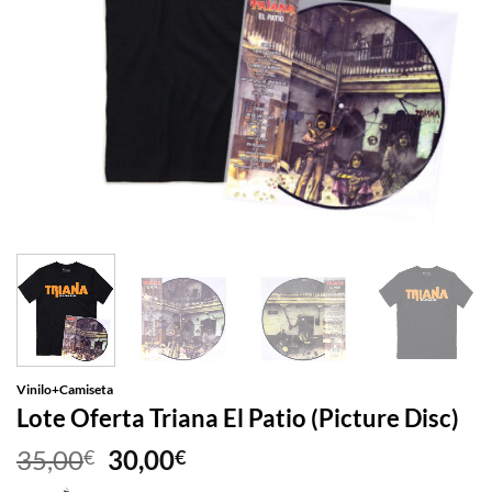
Vinilo+Camiseta
Lote Oferta Triana El Patio (Picture Disc)
El
El
35,00
30,00
€
€
precio
precio