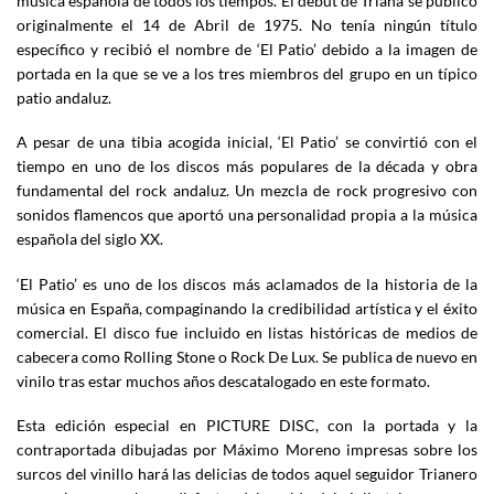
música española de todos los tiempos. El debut de Triana se publicó
originalmente el 14 de Abril de 1975. No tenía ningún título
específico y recibió el nombre de ‘El Patio’ debido a la imagen de
portada en la que se ve a los tres miembros del grupo en un típico
patio andaluz.
A pesar de una tibia acogida inicial, ‘El Patio’ se convirtió con el
tiempo en uno de los discos más populares de la década y obra
fundamental del rock andaluz. Un mezcla de rock progresivo con
sonidos flamencos que aportó una personalidad propia a la música
española del siglo XX.
‘El Patio’ es uno de los discos más aclamados de la historia de la
música en España, compaginando la credibilidad artística y el éxito
comercial. El disco fue incluido en listas históricas de medios de
cabecera como Rolling Stone o Rock De Lux. Se publica de nuevo en
vinilo tras estar muchos años descatalogado en este formato.
Esta edición especial en PICTURE DISC, con la portada y la
contraportada dibujadas por Máximo Moreno impresas sobre los
surcos del vinillo hará las delicias de todos aquel seguidor Trianero