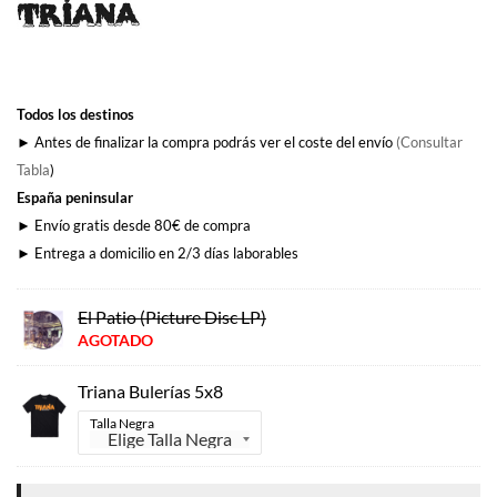
original
actual
era:
es:
35,00€.
30,00€.
Todos los destinos
► Antes de finalizar la compra podrás ver el coste del envío
(Consultar
Tabla
)
España peninsular
► Envío gratis desde 80€ de compra
► Entrega a domicilio en 2/3 días laborables
El Patio (Picture Disc LP)
AGOTADO
Triana Bulerías 5x8
Talla Negra