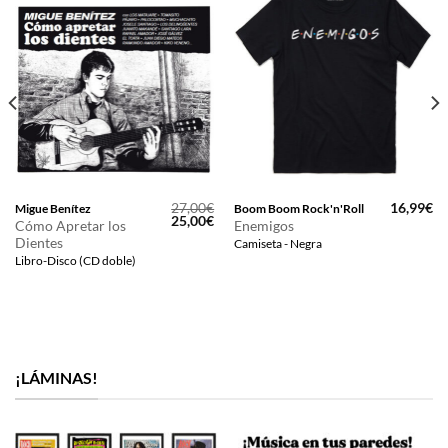
27,00
€
16,99
€
Migue Benítez
Boom Boom Rock'n'Roll
El
El
25,00
€
Cómo Apretar los
Enemigos
precio
precio
Dientes
Camiseta - Negra
original
actual
era:
es:
Libro-Disco (CD doble)
27,00€.
25,00€.
¡LÁMINAS!