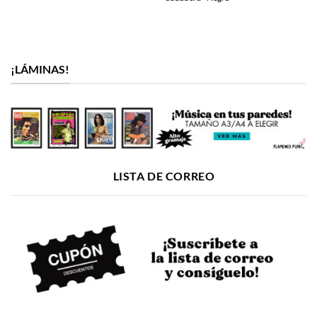
35,95€.
35,95€.
29,90€.
35,95€.
29
¡LÁMINAS!
LISTA DE CORREO