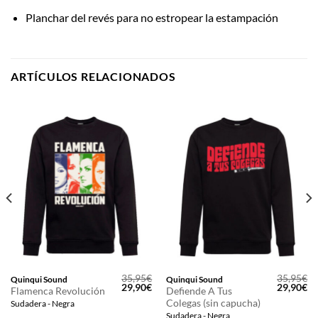
Planchar del revés para no estropear la estampación
ARTÍCULOS RELACIONADOS
35,95
€
35,95
€
Quinqui Sound
Quinqui Sound
El
El
El
El
El
29,90
€
29,90
€
Flamenca Revolución
Defiende A Tus
precio
precio
precio
precio
pr
Colegas (sin capucha)
Sudadera - Negra
actual
original
actual
original
ac
s:
era:
es:
era:
es
Sudadera - Negra