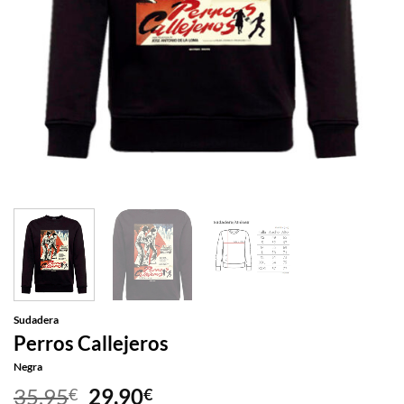
Sudadera
Perros Callejeros
Negra
El
El
35,95
29,90
€
€