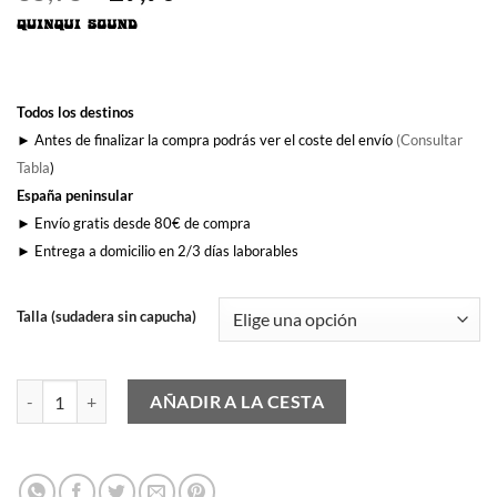
precio
precio
original
actual
era:
es:
35,95€.
29,90€.
Todos los destinos
► Antes de finalizar la compra podrás ver el coste del envío
(Consultar
Tabla
)
España peninsular
► Envío gratis desde 80€ de compra
► Entrega a domicilio en 2/3 días laborables
Talla (sudadera sin capucha)
Perros Callejeros cantidad
AÑADIR A LA CESTA