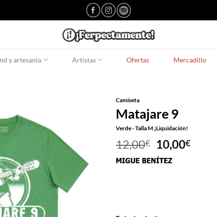
d y artesanía
Artistas
Ofertas
Mercadillo
Camiseta
Matajare 9
Verde - Talla M ¡Liquidación!
El
El
12,00
10,00
€
€
precio
prec
original
actu
era:
es:
12,00€.
10,0