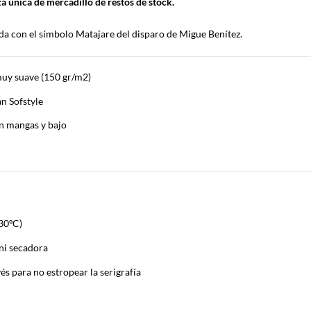
za única de mercadillo de restos de stock.
da con el símbolo Matajare del disparo de Migue Benítez.
uy suave (150 gr/m2)
n Sofstyle
n mangas y bajo
30ºC)
 ni secadora
és para no estropear la serigrafía