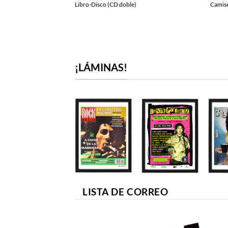
Libro-Disco (CD doble)
Camise
original
actual
era:
es:
27,00€.
25,00€.
¡LÁMINAS!
LISTA DE CORREO