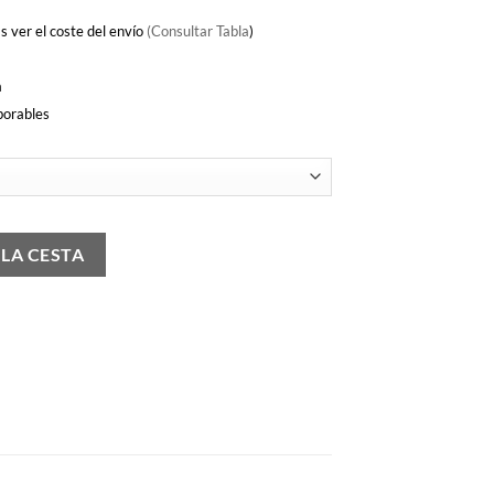
s ver el coste del envío
(Consultar Tabla
)
a
borables
 LA CESTA