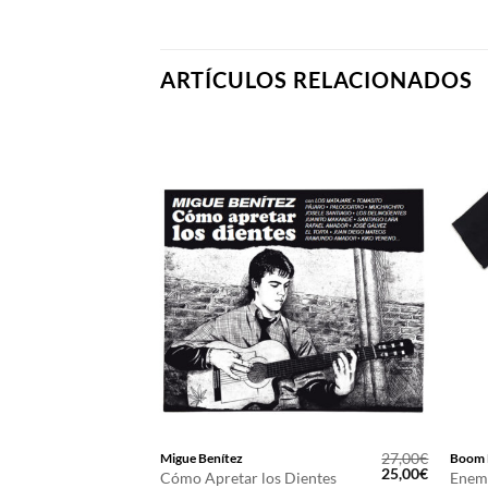
ARTÍCULOS RELACIONADOS
12,00
€
27,00
€
Migue Benítez
Boom 
El
El
25,00
€
Cómo Apretar los Dientes
Enem
precio
precio