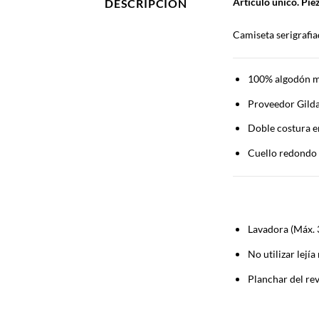
Artículo único. Pie
DESCRIPCIÓN
Camiseta serigrafia
100% algodón m
Proveedor Gilda
Doble costura e
Cuello redondo
Lavadora (Máx. 
No utilizar lejía
Planchar del rev