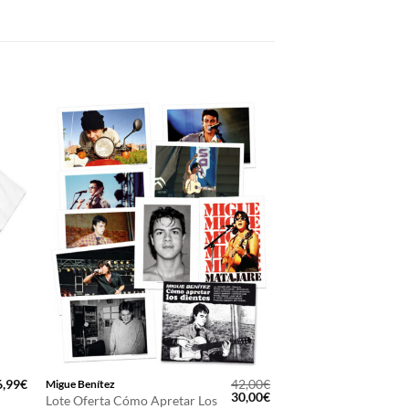
6,99
€
42,00
€
Migue Benítez
El
El
30,00
€
Lote Oferta Cómo Apretar Los
precio
precio