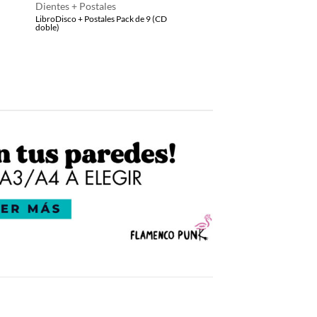
Dientes + Postales
original
actual
LibroDisco + Postales Pack de 9 (CD
era:
es:
doble)
42,00€.
30,00€.