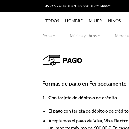
Saltar
ENVÍO GRATIS
D
ESDE 80,00€ DE COMPRA*
al
contenido
TODOS
HOMBRE
MUJER
NIÑOS
Ropa
Música y libros
Merchan
Formas de pago en Ferpectamente
1.- Con tarjeta de débito o de crédito
El pago con tarjeta de débito o de crédit
Aceptamos el pago vía
Visa, Visa Electr
un importe máximo de 600,00 €. En casos