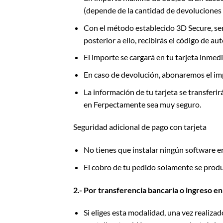
(depende de la cantidad de devoluciones y
Con el método establecido 3D Secure, ser
posterior a ello, recibirás el código de 
El importe se cargará en tu tarjeta inme
En caso de devolución, abonaremos el imp
La información de tu tarjeta se transferi
en Ferpectamente sea muy seguro.
Seguridad adicional de pago con tarjeta
No tienes que instalar ningún software e
El cobro de tu pedido solamente se produ
2.- Por transferencia bancaria o ingreso e
Si eliges esta modalidad, una vez realizad