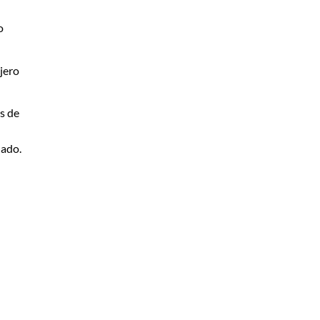
o
jero
s de
lado.