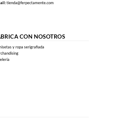
ail:
tienda@ferpectamente.com
ABRICA CON NOSOTROS
isetas y ropa serigrafiada
chandising
elería