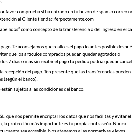
.
, por favor comprueba si ha entrado en tu buzón de spam o correo n
e Atención al Cliente tienda@ferpectamente.com
pellidos” como concepto de la transferencia o del ingreso en el ca
 pago. Te aconsejamos que realices el pago lo antes posible despué
 evitar que los artículos comprados puedan quedar agotados o
dos 7 días o más sin recibir el pago tu pedido podría quedar cance
la recepción del pago. Ten presente que las transferencias pueden
es (según el banco).
o están sujetos a las condiciones del banco.
, que nos permite encriptar los datos que nos facilitas y evitar el
o, la protección más importante es tu propia contraseña. Nunca
e tu cuenta sea accesible. Nos atenemos a las normativas y leyes