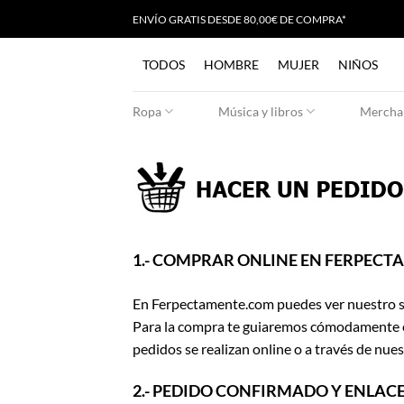
Saltar
ENVÍO GRATIS
D
ESDE 80,00€ DE COMPRA*
al
contenido
TODOS
HOMBRE
MUJER
NIÑOS
Ropa
Música y libros
Merchan
1.- COMPRAR ONLINE EN FERPECT
En Ferpectamente.com puedes ver nuestro su
Para la compra te guiaremos cómodamente en 
pedidos se realizan online o a través de nues
2.- PEDIDO CONFIRMADO Y ENLAC