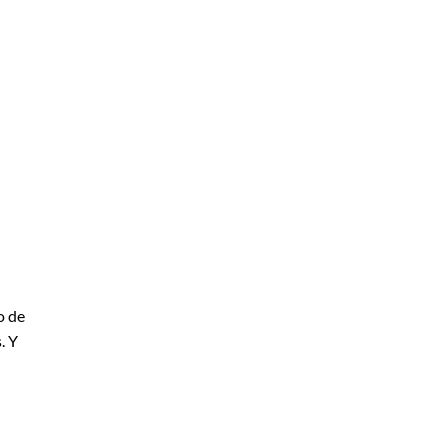
o de
. Y