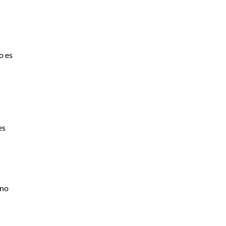
o es
es
ino