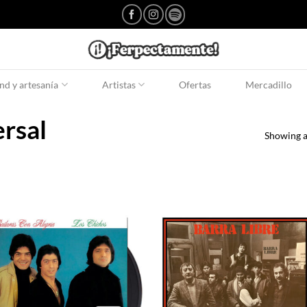
d y artesanía
Artistas
Ofertas
Mercadillo
ersal
Showing al