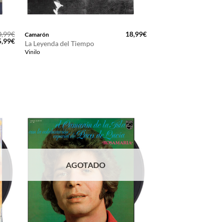
0,99
€
18,99
€
Camarón
El
5,99
€
La Leyenda del Tiempo
ecio
precio
Vinilo
iginal
actual
a:
es:
,99€.
15,99€.
AGOTADO