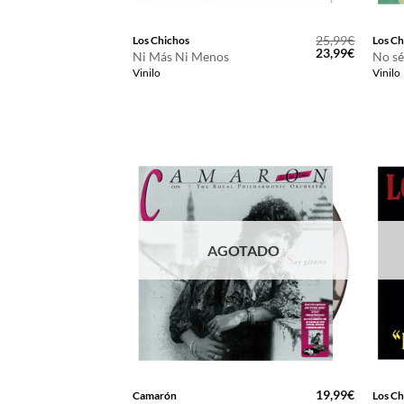
25,99
€
Los Chichos
Los Ch
El
El
23,99
€
Ni Más Ni Menos
No sé
precio
precio
Vinilo
Vinilo
original
actual
era:
es:
25,99€.
23,99€.
AGOTADO
19,99
€
Camarón
Los Ch