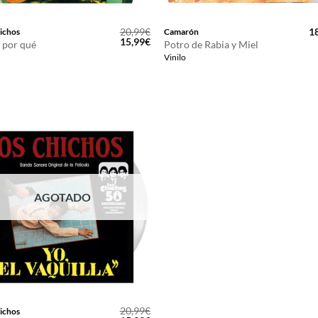
20,99
€
1
ichos
Camarón
El
El
15,99
€
 por qué
Potro de Rabia y Miel
precio
precio
Vinilo
original
actual
era:
es:
20,99€.
15,99€.
AGOTADO
20,99
€
ichos