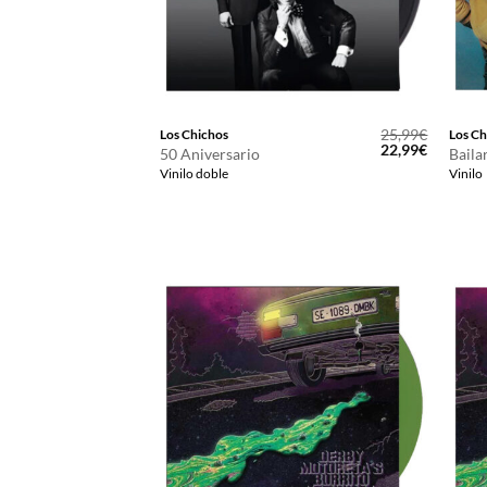
25,99
€
Los Chichos
Los Ch
El
El
22,99
€
50 Aniversario
Baila
precio
precio
Vinilo doble
Vinilo
original
actual
era:
es:
25,99€.
22,99€.