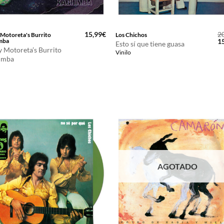
15,99
€
2
Motoreta's Burrito
Los Chichos
El
mba
1
Esto sí que tiene guasa
pr
 Motoreta’s Burrito
Vinilo
or
imba
er
20
AGOTADO