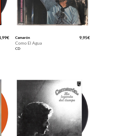
4,99
€
9,95
€
Camarón
Como El Agua
CD