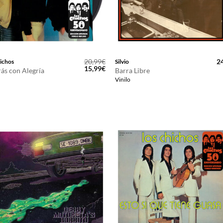
20,99
€
2
ichos
Silvio
El
El
15,99
€
rás con Alegría
Barra Libre
precio
precio
Vinilo
original
actual
era:
es:
20,99€.
15,99€.