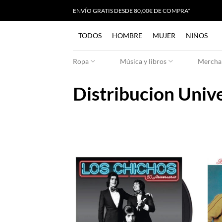
Saltar
ENVÍO GRATIS
D
ESDE 80,00€ DE COMPRA*
al
contenido
TODOS
HOMBRE
MUJER
NIÑOS
Ropa
Música y libros
Merchan
Distribucion Univ