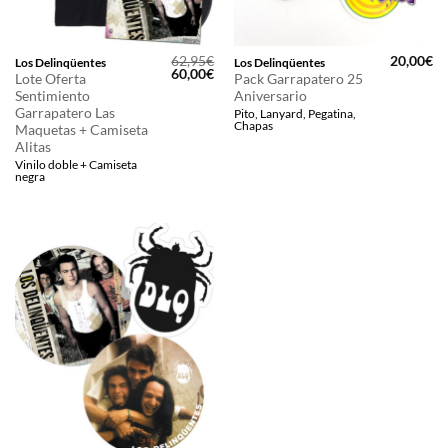
62,95
€
20,00
€
Los Delinqüentes
Los Delinqüentes
El
El
60,00
€
Lote Oferta
Pack Garrapatero 25
precio
precio
Sentimiento
Aniversario
original
actual
era:
es:
Garrapatero Las
Pito, Lanyard, Pegatina,
62,95€.
60,00€.
Chapas
Maquetas + Camiseta
Alitas
Vinilo doble + Camiseta
negra