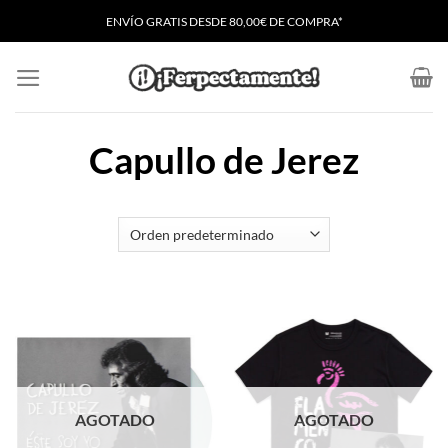
Saltar
ENVÍO GRATIS
D
ESDE 80,00€ DE COMPRA*
al
contenido
Capullo de Jerez
AGOTADO
AGOTADO