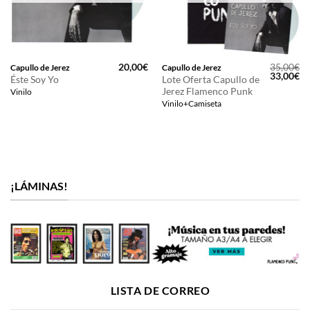
20,00
€
35,00
€
Capullo de Jerez
Capullo de Jerez
El
El
33,00
€
Éste Soy Yo
Lote Oferta Capullo de
precio
pr
Jerez Flamenco Punk
Vinilo
original
ac
era:
es
Vinilo+Camiseta
35,00€.
33
¡LÁMINAS!
LISTA DE CORREO