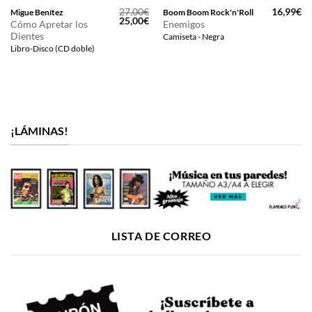
27,00
€
16,99
€
Migue Benítez
Boom Boom Rock'n'Roll
El
El
25,00
€
Cómo Apretar los
Enemigos
precio
precio
Dientes
Camiseta - Negra
original
actual
era:
es:
Libro-Disco (CD doble)
27,00€.
25,00€.
¡LÁMINAS!
LISTA DE CORREO