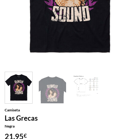
Camiseta
Las Grecas
Negra
21,95
€