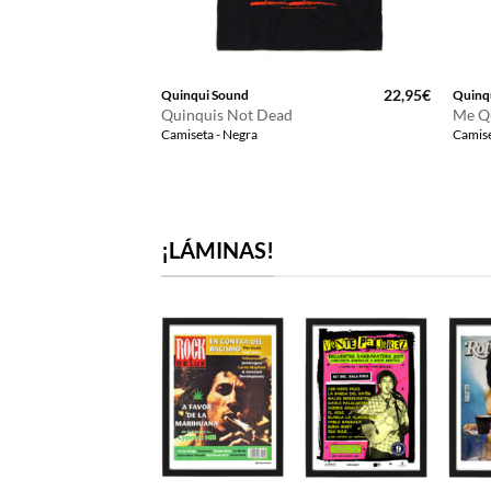
18,99
€
22,95
€
Quinqui Sound
Quinq
Quinquis Not Dead
Me Q
Camiseta - Negra
Camise
¡LÁMINAS!