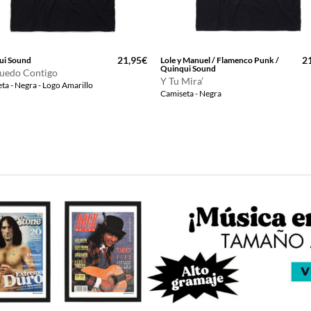
21,95
€
2
ui Sound
Lole y Manuel / Flamenco Punk /
Quinqui Sound
uedo Contigo
Y Tu Mira’
ta - Negra - Logo Amarillo
Camiseta - Negra