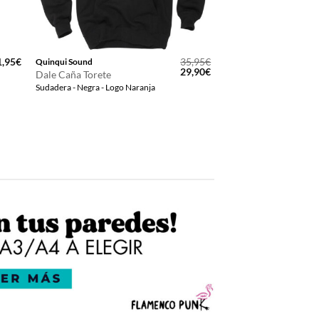
1,95
€
35,95
€
Quinqui Sound
El
El
29,90
€
Dale Caña Torete
precio
precio
Sudadera - Negra - Logo Naranja
original
actual
era:
es:
35,95€.
29,90€.