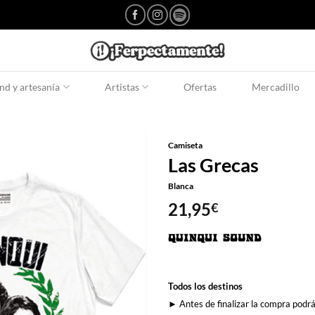
d y artesanía
Artistas
Ofertas
Mercadillo
Camiseta
Las Grecas
Blanca
21,95
€
Todos los destinos
► Antes de finalizar la compra podrá