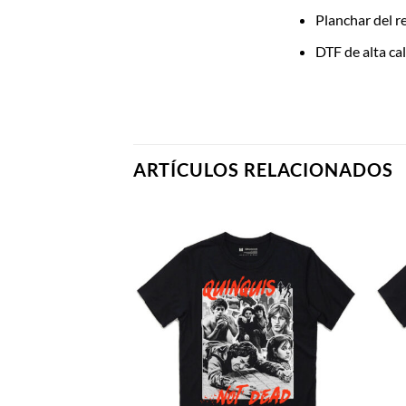
Planchar del r
DTF de alta ca
ARTÍCULOS RELACIONADOS
TADO