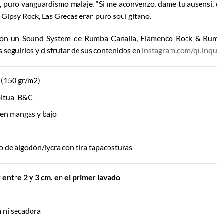
ló, puro vanguardismo malaje. “Si me aconvenzo, dame tu ausensi,
l Gipsy Rock, Las Grecas eran puro soul gitano.
on un Sound System de Rumba Canalla, Flamenco Rock & Rumb
 seguirlos y disfrutar de sus contenidos en
instagram.com/quinq
(150 gr/m2)
itual B&C
 en mangas y bajo
 de algodón/lycra con tira tapacosturas
entre 2 y 3 cm. en el primer lavado
ía ni secadora