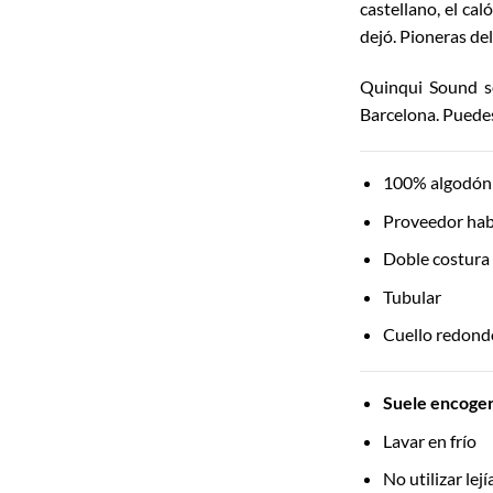
castellano, el ca
dejó. Pioneras de
Quinqui Sound s
Barcelona. Puedes
100% algodón 
Proveedor hab
Doble costura
Tubular
Cuello redondo
Suele encoger 
Lavar en frío
No utilizar lej