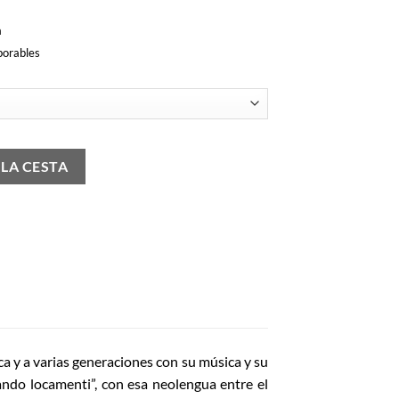
a
borables
 LA CESTA
a y a varias generaciones con su música y su
ndo locamenti”, con esa neolengua entre el