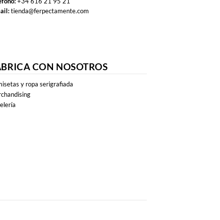
éfono:
+34 616 21 95 21
ail:
tienda@ferpectamente.com
ABRICA CON NOSOTROS
isetas y ropa serigrafiada
chandising
elería